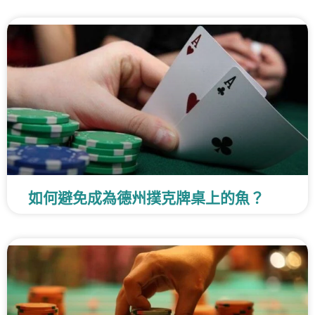
如何避免成為德州撲克牌桌上的魚？