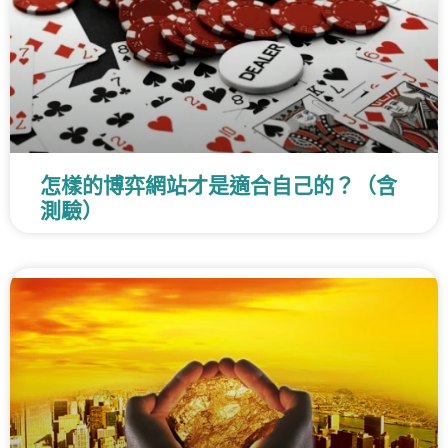
怎樣的博弈網站才是適合自己的？（含
測驗）