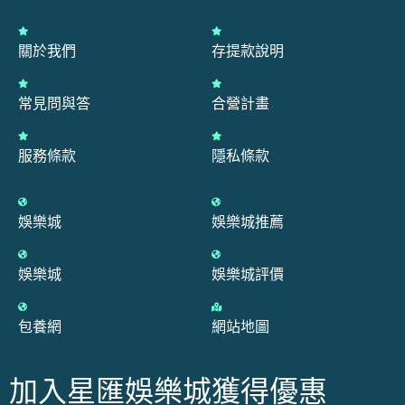
關於我們
存提款說明
常見問與答
合營計畫
服務條款
隱私條款
娛樂城
娛樂城推薦
娛樂城
娛樂城評價
包養網
網站地圖
加入星匯娛樂城獲得優惠