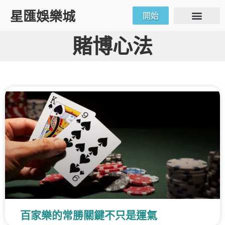
星匯娛樂城
開始
賭博心法
百家樂的常勝關鍵不只是運氣