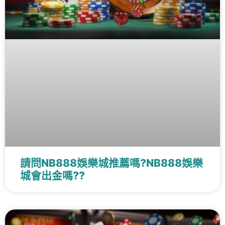
請問NB888娛樂城推薦嗎?NB888娛樂
城會出金嗎??