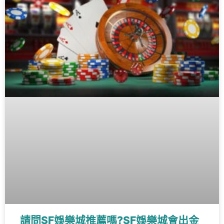
請問SF娛樂城推薦嗎?SF娛樂城會出金