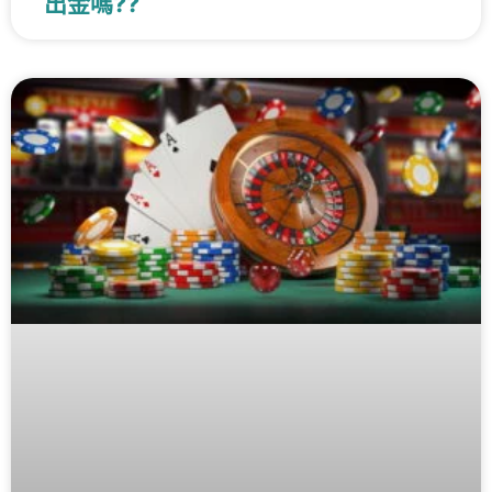
出金嗎??