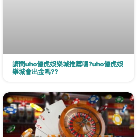
請問uho優虎娛樂城推薦嗎?uho優虎娛
樂城會出金嗎??