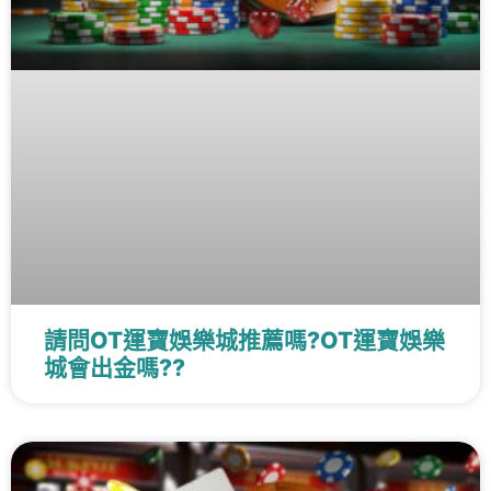
請問OT運寶娛樂城推薦嗎?OT運寶娛樂
城會出金嗎??