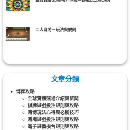
森林舞會3D輪盤老虎機－遊戲玩法與規則
二人麻將－玩法與規則
文章分類
博弈攻略
全球實體賭場介紹與新聞
棋牌遊戲投注規則與攻略
賭博玩法心得與必勝技巧
賭場遊戲投注規則與攻略
電子遊藝機台規則與攻略