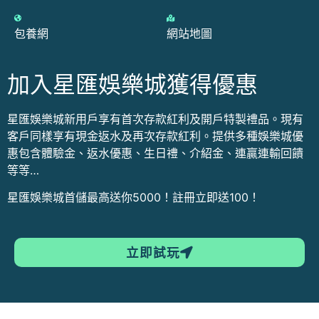
包養網
網站地圖
加入星匯娛樂城獲得優惠
星匯娛樂城新用戶享有首次存款紅利及開戶特製禮品。現有
客戶同樣享有現金返水及再次存款紅利。提供多種娛樂城優
惠包含體驗金、返水優惠、生日禮、介紹金、連贏連輸回饋
等等…
星匯娛樂城首儲最高送你5000！註冊立即送100！
立即試玩