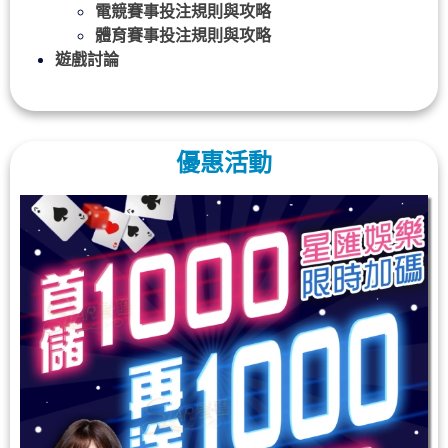
電競賽事投注規則與攻略
體育賽事投注規則與攻略
遊戲討論
優惠活動