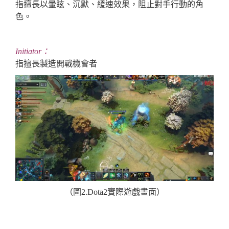
指擅長以暈眩、沉默、緩速效果，阻止對手行動的角
色。
Initiator：
指擅長製造開戰機會者
（圖2.Dota2實際遊戲畫面）