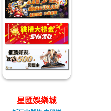
星匯娛樂城