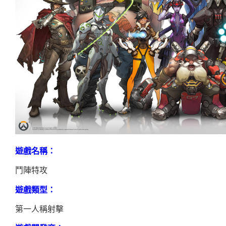
遊戲名稱：
鬥陣特攻
遊戲類型：
第一人稱射擊