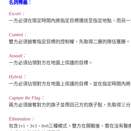
名詞釋義：
Escort：
一方必須在限定時間內將指定目標運送至指定地點，而另一
Control：
雙方必須搶奪指定目標的控制權，先取得二勝的隊伍獲勝。
Assault：
一方必須佔領對方在地圖上保護的目標。
Hybrid：
一方必須佔領對方在地圖上保護的目標，並在指定時間內將
Capture the Flag：
兩方必須搶奪對方的旗子並帶回己方的旗子點，先取得三分
Elimination：
包含1v1、3v3、6v6三種模式。雙方在開戰後，需在沒