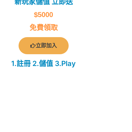
新玩家儲值 立即送
$5000
免費領取
立即加入
1.註冊 2.儲值 3.Play