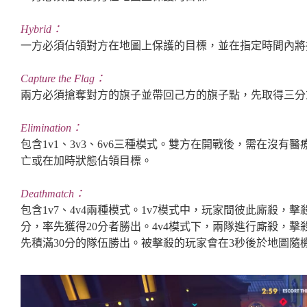
Hybrid：
一方必須佔領對方在地圖上保護的目標，並在指定時間內將
Capture the Flag：
兩方必須搶奪對方的旗子並帶回己方的旗子點，先取得三分
Elimination：
包含1v1、3v3、6v6三種模式。雙方在開戰後，需在沒
亡或在加時狀態佔領目標。
Deathmatch：
包含1v7、4v4兩種模式。1v7模式中，玩家間彼此廝殺
分，率先獲得20分者勝出。4v4模式下，兩隊進行廝殺，
先積滿30分的隊伍勝出。被擊殺的玩家會在3秒後於地圖隨