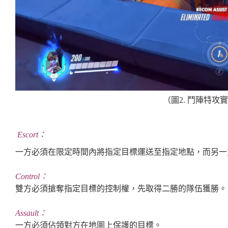
（圖2. 鬥陣特攻
Escort：
一方必須在限定時間內將指定目標運送至指定地點，而另一
Control：
雙方必須搶奪指定目標的控制權，先取得二勝的隊伍獲勝。
Assault：
一方必須佔領對方在地圖上保護的目標。