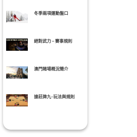
冬季兩項運動盤口
絕對武力 – 賽事規則
澳門賭場概況簡介
搶莊牌九-玩法與規則