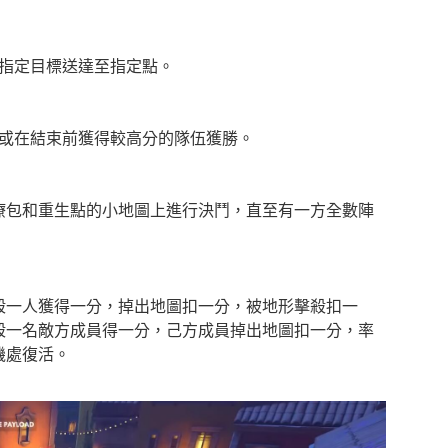
指定目標送達至指定點。
或在結束前獲得較高分的隊伍獲勝。
有醫療包和重生點的小地圖上進行決鬥，直至有一方全數陣
，擊殺一人獲得一分，掉出地圖扣一分，被地形擊殺扣一
擊殺一名敵方成員得一分，己方成員掉出地圖扣一分，率
機處復活。