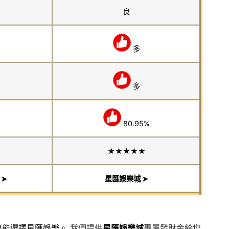
良
多
多
80.95%
★★★★★
➤
星匯娛樂城 ➤
只能選擇星匯娛樂。
我們提供
星匯
娛樂城
專屬發財金給您