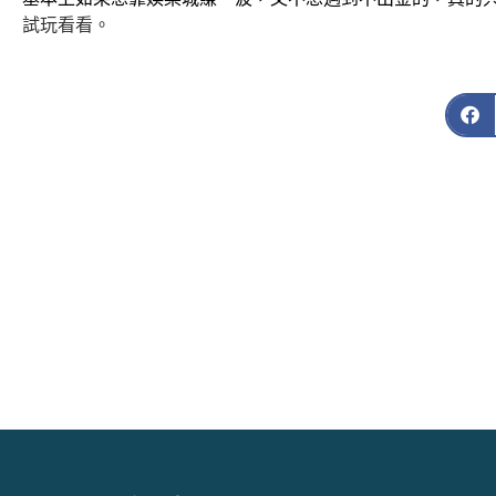
試玩看看。