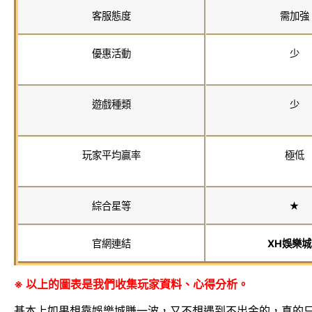
客服態度
需加強
優惠活動
少
遊戲種類
少
玩家平均贏率
極低
綜合星等
★
官網連結
XH娛樂城
※ 以上的圖表是我們收集玩家資料、心得分析。
基本上如果想靠娛樂城賺一波，又不想遇到不出金的，真的