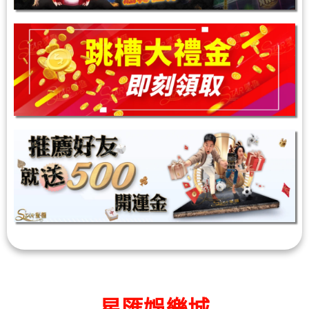
星匯娛樂城