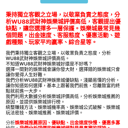
秉持獨立客觀之立場，以敬業負責之態度，分
析WU88武財神
娛樂城評價高低，客觀提出優
缺點，讓您選擇多一層保護。娛樂城最常見幾
個問題，出金速度、客服態度、優惠活動、遊
戲種類、玩家平均贏率、綜合星等。
我們秉持獨立客觀之立場，以敬業負責之態度，分析
WU88武財神娛樂城評價高低。
不知道WU88武財神娛樂城好還是不好嗎？
選擇一間對的娛樂城會讓你發大財，選擇錯的娛樂城只會
讓你覺得人生好難。
我們分析WU88武財神
娛樂城優缺點，淺顯易懂的分析，
讓你知道如何選擇，基本上跟著我們前進，您離致富的終
點就前進一大步。
我們利用大數據分析娛樂城評價高低，分析娛樂城推薦的
原因，並提供娛樂城排行榜。
統整賺錢方法、娛樂城機率高、娛樂城公式破解、娛樂城
玩法密技、娛樂城推薦、娛樂城評價。
分析
娛樂城推薦原因、優缺點、出金速度快慢、優惠多寡
給您。
我們分析評價的娛樂城絕對是最真實的評論。