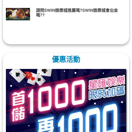
請問SWIN娛樂城推薦嗎?SWIN娛樂城會出金
嗎??
優惠活動