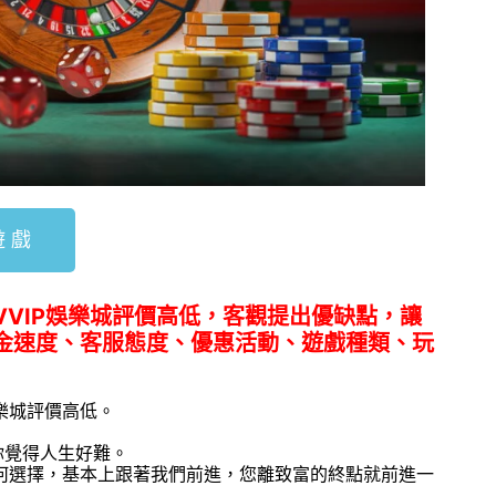
遊 戲
VIP
娛樂城評價高低，客觀提出優缺點，讓
金速度、客服態度、優惠活動、遊戲種類、玩
樂城評價高低。
你覺得人生好難。
如何選擇，基本上跟著我們前進，您離致富的終點就前進一