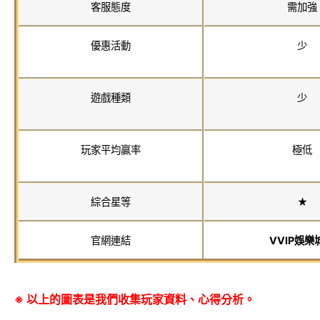
客服態度
需加強
優惠活動
少
遊戲種類
少
玩家平均贏率
極低
綜合星等
★
官網連結
VVIP娛樂
※ 以上的圖表是我們收集玩家資料、心得分析。