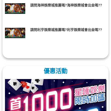
請問海神娛樂城推薦嗎?海神娛樂城會出金嗎??
請問利亨娛樂城推薦嗎?利亨娛樂城會出金嗎??
優惠活動