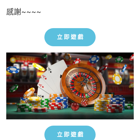
感謝~~~~
立 即 遊 戲
立 即 遊 戲