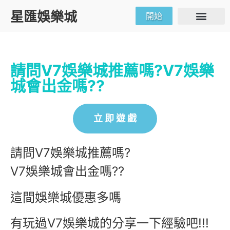
星匯娛樂城
開始
真人娛樂
體育賽事
電子遊戲
賓果彩票
優惠活動
遊戲討論
博弈攻略
請問V7娛樂城推薦嗎?V7娛樂
城會出金嗎??
立 即 遊 戲
請問V7娛樂城推薦嗎?
V7娛樂城會出金嗎??
這間娛樂城優惠多嗎
有玩過V7娛樂城的分享一下經驗吧!!!