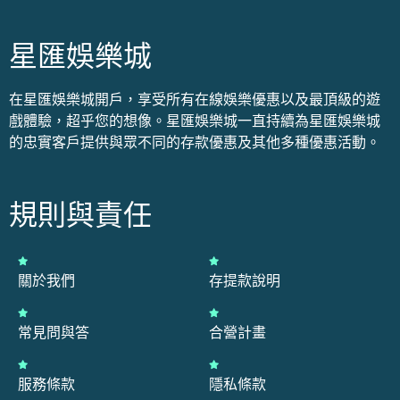
星匯娛樂城
在星匯娛樂城開戶，享受所有在線娛樂優惠以及最頂級的遊
戲體驗，超乎您的想像。星匯娛樂城一直持續為星匯娛樂城
的忠實客戶提供與眾不同的存款優惠及其他多種優惠活動。
規則與責任
關於我們
存提款說明
常見問與答
合營計畫
服務條款
隱私條款