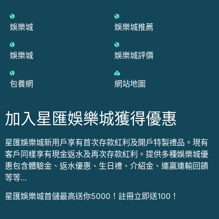
娛樂城
娛樂城推薦
娛樂城
娛樂城評價
包養網
網站地圖
加入星匯娛樂城獲得優惠
星匯娛樂城新用戶享有首次存款紅利及開戶特製禮品。現有
客戶同樣享有現金返水及再次存款紅利。提供多種娛樂城優
惠包含體驗金、返水優惠、生日禮、介紹金、連贏連輸回饋
等等…
星匯娛樂城首儲最高送你5000！註冊立即送100！