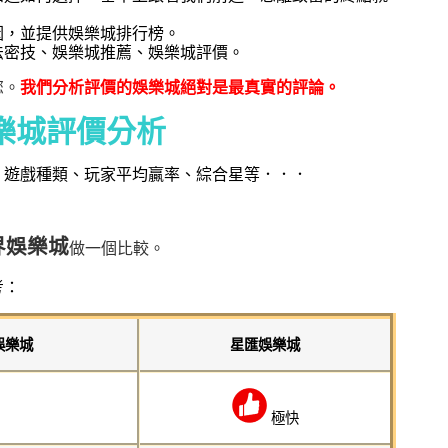
因，並提供娛樂城排行榜。
法密技、娛樂城推薦、娛樂城評價。
您。
我們分析評價的娛樂城絕對是最真實的評論。
樂城評價分析
、遊戲種類、玩家平均贏率、綜合星等．．．
界娛樂城
做一個比較。
考：
娛樂城
星匯娛樂城
極快