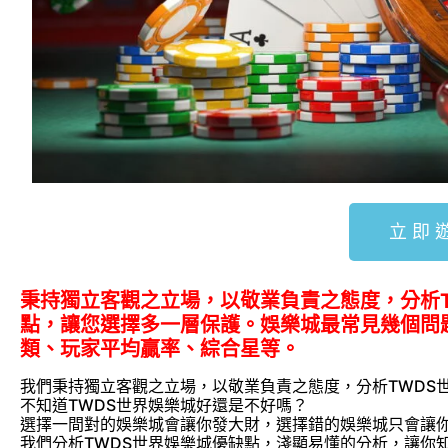
立 即 
秉持獨立客觀之立場，以敬業負責之態度，分析
點，讓您選擇多一層保護。娛樂城最常見幾個問
類、玩家平均贏率、綜合星等。
我們秉持獨立客觀之立場，以敬業負責之態度，分析TWDS
不知道TWDS世界娛樂城好還是不好嗎？
選擇一間對的娛樂城會讓你發大財，選擇錯的娛樂城只會讓
我們分析TWDS世界娛樂城優缺點，淺顯易懂的分析，讓你