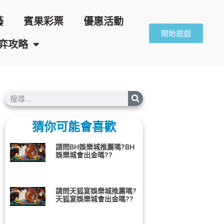
藝
賓果彩票
優惠活動
開始遊戲
弈攻略
猜你可能會喜歡
請問BH娛樂城推薦嗎?BH
娛樂城會出金嗎??
請問天狐宴娛樂城推薦嗎?
天狐宴娛樂城會出金嗎??