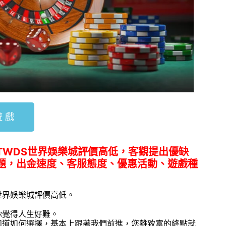
遊 戲
TWDS世界
娛樂城評價高低，客觀提出優缺
題，出金速度、客服態度、優惠活動、遊戲種
世界娛樂城評價高低。
你覺得人生好難。
知道如何選擇，基本上跟著我們前進，您離致富的終點就