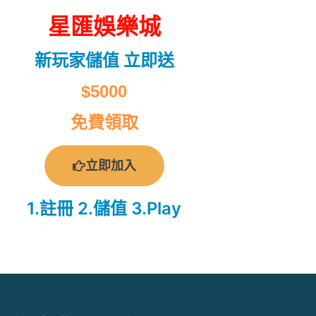
星匯娛樂城
新玩家儲值 立即送
$5000
免費領取
立即加入
1.註冊 2.儲值 3.Play