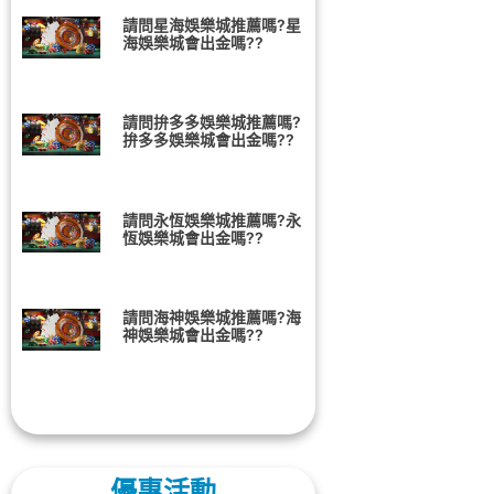
請問星海娛樂城推薦嗎?星
海娛樂城會出金嗎??
請問拚多多娛樂城推薦嗎?
拚多多娛樂城會出金嗎??
請問永恆娛樂城推薦嗎?永
恆娛樂城會出金嗎??
請問海神娛樂城推薦嗎?海
神娛樂城會出金嗎??
優惠活動