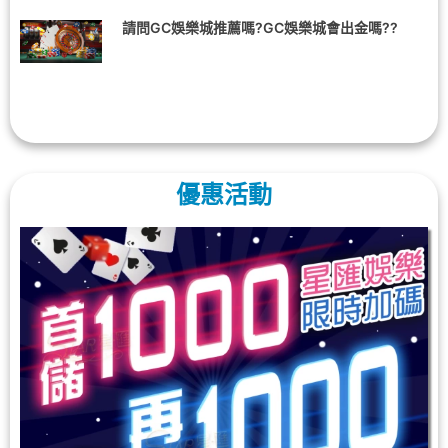
請問GC娛樂城推薦嗎?GC娛樂城會出金嗎??
優惠活動