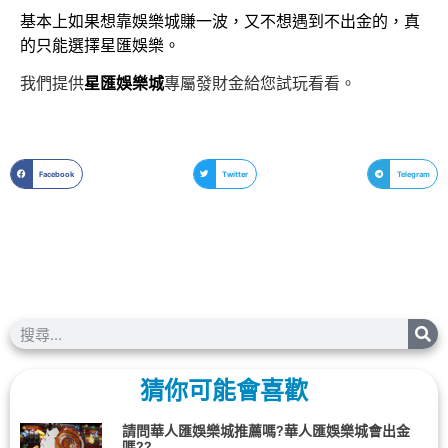
基本上如果想靠娛樂城賺一波，又不想遇到不出金的，真
的只能選擇星匯娛樂。
我們提供
星匯
娛樂城
專屬發財金給您試玩看看。
Facebook
Twitter
Telegram
猜你可能會喜歡
請問華人匯娛樂城推薦嗎?華人匯娛樂城會出金
嗎??