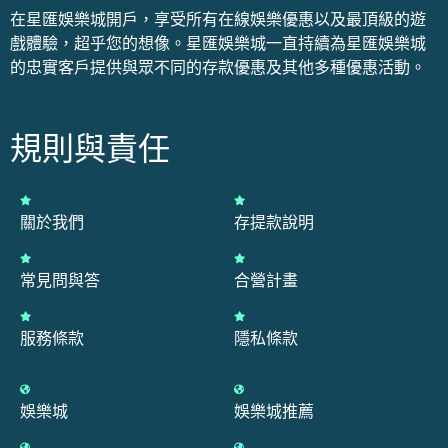
在星匯娛樂城開戶，享受所有在線娛樂優惠以及最頂級的遊
戲體驗，超乎您的想像。星匯娛樂城一直持續為星匯娛樂城
的忠實客戶提供與眾不同的存款優惠及其他多種優惠活動。
規則與責任
關於我們
存提款說明
常見問與答
合營計畫
服務條款
隱私條款
娛樂城
娛樂城推薦