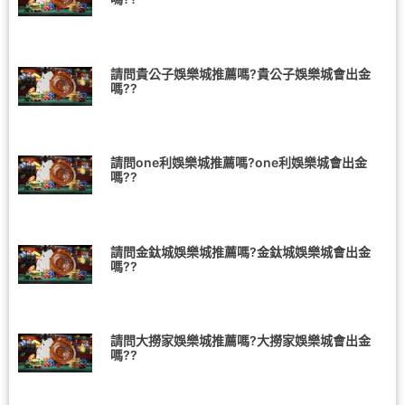
請問貴公子娛樂城推薦嗎?貴公子娛樂城會出金
嗎??
請問one利娛樂城推薦嗎?one利娛樂城會出金
嗎??
請問金鈦城娛樂城推薦嗎?金鈦城娛樂城會出金
嗎??
請問大撈家娛樂城推薦嗎?大撈家娛樂城會出金
嗎??