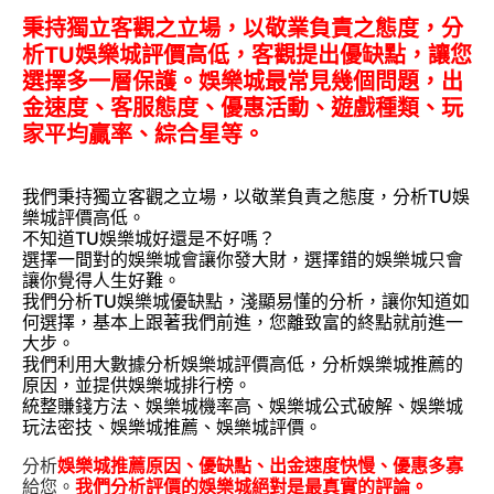
秉持獨立客觀之立場，以敬業負責之態度，分
析TU
娛樂城評價高低，客觀提出優缺點，讓您
選擇多一層保護。娛樂城最常見幾個問題，出
金速度、客服態度、優惠活動、遊戲種類、玩
家平均贏率、綜合星等。
我們秉持獨立客觀之立場，以敬業負責之態度，分析TU娛
樂城評價高低。
不知道TU娛樂城好還是不好嗎？
選擇一間對的娛樂城會讓你發大財，選擇錯的娛樂城只會
讓你覺得人生好難。
我們分析TU娛樂城優缺點，淺顯易懂的分析，讓你知道如
何選擇，基本上跟著我們前進，您離致富的終點就前進一
大步。
我們利用大數據分析娛樂城評價高低，分析娛樂城推薦的
原因，並提供娛樂城排行榜。
統整賺錢方法、娛樂城機率高、娛樂城公式破解、娛樂城
玩法密技、娛樂城推薦、娛樂城評價。
分析
娛樂城推薦原因、優缺點、出金速度快慢、優惠多寡
給您。
我們分析評價的娛樂城絕對是最真實的評論。