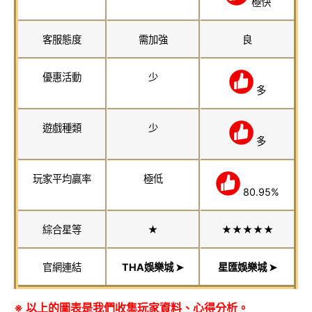
極快
客服態度
需加強
良
優惠活動
少
多
遊戲種類
少
多
玩家平均贏率
極低
80.95%
綜合星等
★
★★★★★
官網連結
THA娛樂城
➤
星匯娛樂城 ➤
※ 以上的圖表是我們收集玩家資料、心得分析。