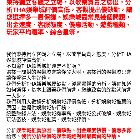
秉持獨立客觀之立場，以敬業負責之態度，分
析THA娛樂城評價高低，客觀提出優缺點，讓
您選擇多一層保護。娛樂城最常見幾個問題，
出金速度、客服態度、優惠活動、遊戲種類、
玩家平均贏率、綜合星等。
我們秉持獨立客觀之立場，以敬業負責之態度，分析THA
娛樂城評價高低。
不知道THA娛樂城好還是不好嗎？
選擇一間對的娛樂城會讓你發大財，選擇錯的娛樂城只會
讓你覺得人生好難。
我們分析THA娛樂城優缺點，淺顯易懂的分析，讓你知道
如何選擇，基本上跟著我們前進，您離致富的終點就前進
一大步。
我們利用大數據分析娛樂城評價高低，分析娛樂城推薦的
原因，並提供娛樂城排行榜。
統整賺錢方法、娛樂城機率高、娛樂城公式破解、娛樂城
玩法密技、娛樂城推薦、娛樂城評價。
分析
娛樂城推薦原因、優缺點、出金速度快慢、優惠多寡
給您。
我們分析評價的娛樂城絕對是最真實的評論。