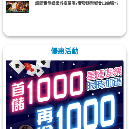
請問實發娛樂城推薦嗎?實發娛樂城會出金嗎??
優惠活動