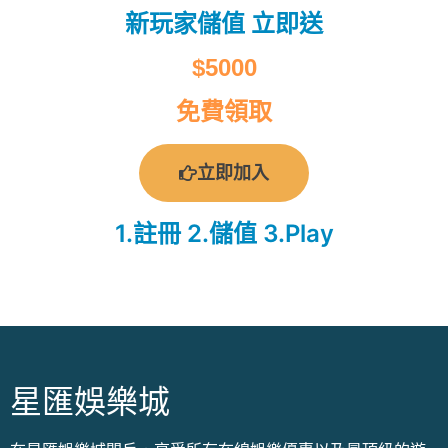
新玩家儲值 立即送
$5000
免費領取
立即加入
1.註冊 2.儲值 3.Play
星匯娛樂城