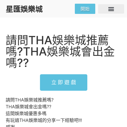
星匯娛樂城
開始
真人娛樂
體育賽事
電子遊戲
賓果彩票
優惠活動
遊戲討論
博弈攻略
請問THA娛樂城推薦
嗎?THA娛樂城會出金
嗎??
立 即 遊 戲
請問THA娛樂城推薦嗎?
THA娛樂城會出金嗎??
這間娛樂城優惠多嗎
有玩過THA娛樂城的分享一下經驗吧!!!