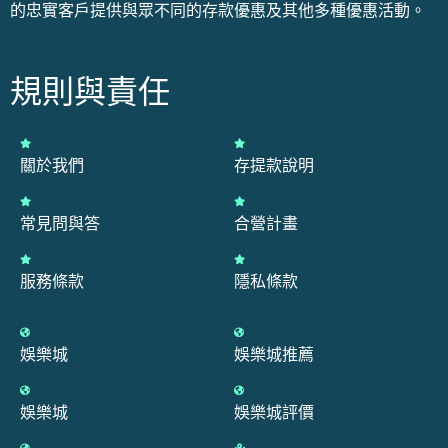
的忠實客戶提供與眾不同的存款優惠及其他多種優惠活動。
規則與責任
關於我們
存提款說明
常見問與答
合營計畫
服務條款
隱私條款
娛樂城
娛樂城推薦
娛樂城
娛樂城評價