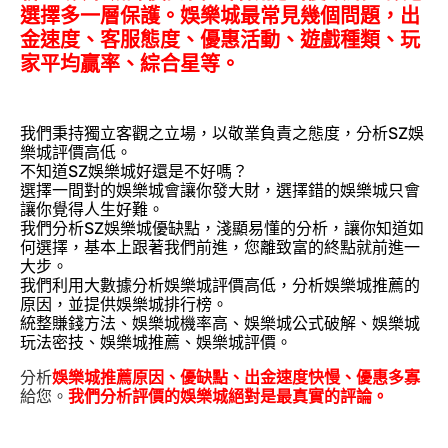
選擇多一層保護。娛樂城最常見幾個問題，出
金速度、客服態度、優惠活動、遊戲種類、玩
家平均贏率、綜合星等。
我們秉持獨立客觀之立場，以敬業負責之態度，分析SZ娛
樂城評價高低。
不知道SZ娛樂城好還是不好嗎？
選擇一間對的娛樂城會讓你發大財，選擇錯的娛樂城只會
讓你覺得人生好難。
我們分析SZ娛樂城優缺點，淺顯易懂的分析，讓你知道如
何選擇，基本上跟著我們前進，您離致富的終點就前進一
大步。
我們利用大數據分析娛樂城評價高低，分析娛樂城推薦的
原因，並提供娛樂城排行榜。
統整賺錢方法、娛樂城機率高、娛樂城公式破解、娛樂城
玩法密技、娛樂城推薦、娛樂城評價。
分析
娛樂城推薦原因、優缺點、出金速度快慢、優惠多寡
給您。
我們分析評價的娛樂城絕對是最真實的評論。