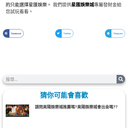
的只能選擇星匯娛樂。
我們提供
星匯
娛樂城
專屬發財金給
您試玩看看。
Facebook
Twitter
Telegram
猜你可能會喜歡
請問昊陽娛樂城推薦嗎?昊陽娛樂城會出金嗎??