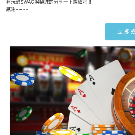
有玩過SWAG娛樂城的分享一下經驗吧!!!
感謝~~~~
立 即 