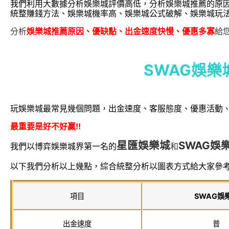
我們利用大數據分析娛樂城評價高低，分析娛樂城推薦的原
統整賺錢方法、娛樂城機率高、娛樂城公式破解、娛樂城玩
分析
娛樂城推薦原因、優缺點、出金速度快慢、優惠多寡
給
SWAG娛樂
玩娛樂城最常見幾個問題，出金速度、客服態度、優惠活動
最重要是好不好贏!!
星匯
娛樂城
SWAG娛
我們以博弈娛樂城界第一名的
和
以下我們分析以上幾點，綜合統整分析以圖表方式給大家參
項目
SWAG娛
出金速度
普