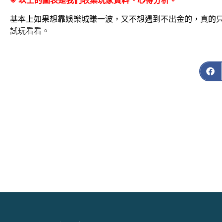
基本上如果想靠娛樂城賺一波，又不想遇到不出金的，真的
試玩看看。