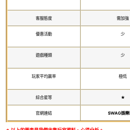
客服態度
需加強
優惠活動
少
遊戲種類
少
玩家平均贏率
極低
綜合星等
★
官網連結
SWAG娛樂
※ 以上的圖表是我們收集玩家資料、心得分析。