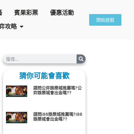
藝
賓果彩票
優惠活動
開始遊戲
弈攻略
猜你可能會喜歡
請問公弈娛樂城推薦嗎?公
弈娛樂城會出金嗎??
請問i88娛樂城推薦嗎?i88
娛樂城會出金嗎??