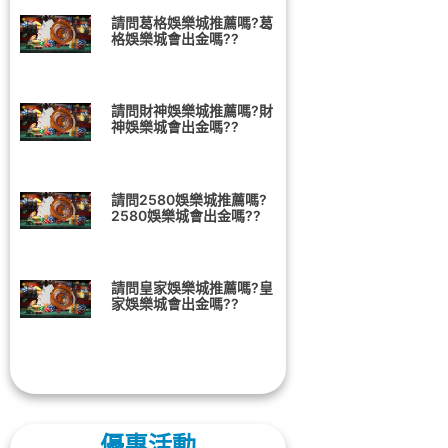
請問葛格娛樂城推薦嗎?葛
格娛樂城會出金嗎??
請問財神娛樂城推薦嗎?財
神娛樂城會出金嗎??
請問2580娛樂城推薦嗎?
2580娛樂城會出金嗎??
請問皇家娛樂城推薦嗎?皇
家娛樂城會出金嗎??
優惠活動