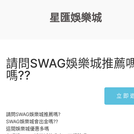
星匯娛樂城
請問SWAG娛樂城推薦
嗎??
立 即 
請問SWAG娛樂城推薦嗎?
SWAG娛樂城會出金嗎??
這間娛樂城優惠多嗎