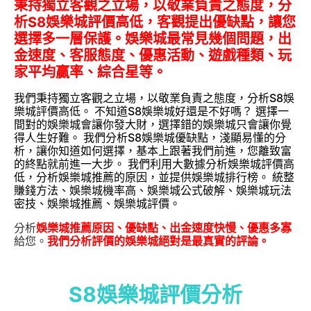
秉持獨立客觀之立場，以敬業負責之態度，分
析S8娛樂城評價高低，客觀提出優缺點，讓您
選擇多一層保護。娛樂城最常見幾個問題，出
金速度、客服態度、優惠活動、遊戲種類、玩
家平均贏率、綜合星等。
我們秉持獨立客觀之立場，以敬業負責之態度，分析S8娛
樂城評價高低。 不知道S8娛樂城好還是不好嗎？ 選擇一
間對的娛樂城會讓你發大財，選擇錯的娛樂城只會讓你覺
得人生好難。 我們分析S8娛樂城優缺點，淺顯易懂的分
析，讓你知道如何選擇，基本上跟著我們前進，您離致富
的終點就前進一大步。 我們利用大數據分析娛樂城評價高
低，分析娛樂城推薦的原因，並提供娛樂城排行榜。 統整
賺錢方法、娛樂城機率高、娛樂城公式破解、娛樂城玩法
密技、娛樂城推薦、娛樂城評價。
分析
娛樂城推薦原因、優缺點、出金速度快慢、優惠多寡
給您。
我們分析評價的娛樂城絕對是最真實的評論。
S8娛樂城評價分析