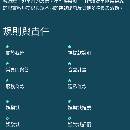
戲體驗，超乎您的想像。星匯娛樂城一直持續為星匯娛樂城
的忠實客戶提供與眾不同的存款優惠及其他多種優惠活動。
規則與責任
關於我們
存提款說明
常見問與答
合營計畫
服務條款
隱私條款
娛樂城
娛樂城推薦
娛樂城
娛樂城評價