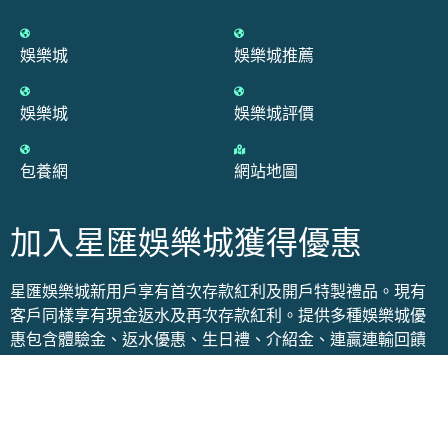
娛樂城
娛樂城推薦
娛樂城
娛樂城評價
包養網
網站地圖
加入星匯娛樂城獲得優惠
星匯娛樂城新用戶享有首次存款紅利及開戶特製禮品。現有
客戶同樣享有現金返水及再次存款紅利。提供多種娛樂城優
惠包含體驗金、返水優惠、生日禮、介紹金、連贏連輸回饋
等等…
星匯娛樂城首儲最高送你5000！註冊立即送100！