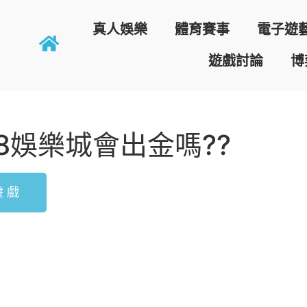
真人娛樂
體育賽事
電子遊
遊戲討論
博
8娛樂城會出金嗎??
遊 戲