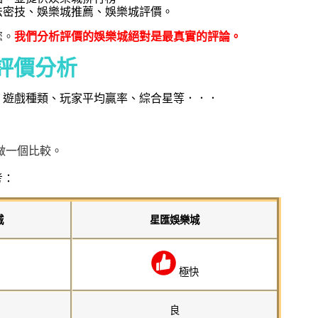
法密技、娛樂城推薦、娛樂城評價。
您。
我們分析評價的娛樂城絕對是最真實的評論。
評價分析
、遊戲種類、玩家平均贏率、綜合星等．．．
做一個比較。
考：
城
星匯娛樂城
極快
良