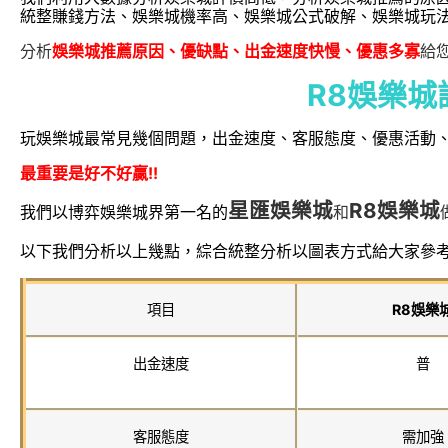
統整賺錢方法、娛樂城機率高、娛樂城公式破解、娛樂城玩
分析
娛樂城推薦原因、優缺點、出金速度快慢、優惠多寡
給
R8娛樂城
玩娛樂城最常見幾個問題，出金速度、客服態度、優惠活動
最重要是好不好贏!!
星匯
娛樂城
R8娛樂城
我們以博弈娛樂城界第一名的
和
以下我們分析以上幾點，綜合統整分析以圖表方式給大家參
項目
R8娛樂
出金速度
普
客服態度
需加強