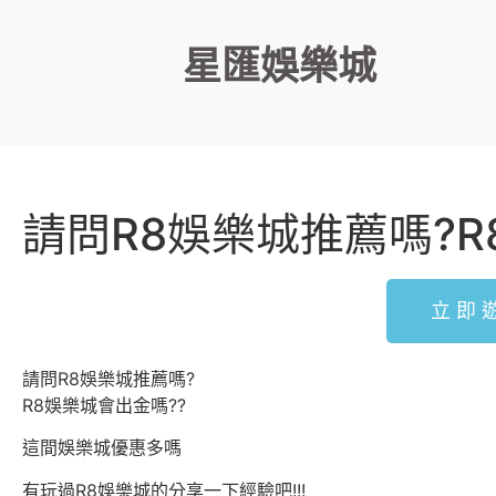
星匯娛樂城
請問R8娛樂城推薦嗎?R
立 即 
請問R8娛樂城推薦嗎?
R8娛樂城會出金嗎??
這間娛樂城優惠多嗎
有玩過R8娛樂城的分享一下經驗吧!!!