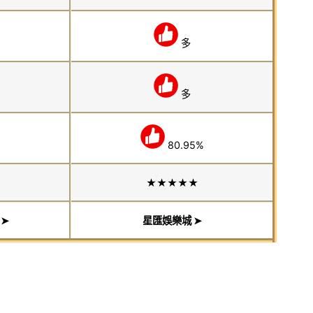
多
多
80.95%
★★★★★
➤
星匯娛樂城 ➤