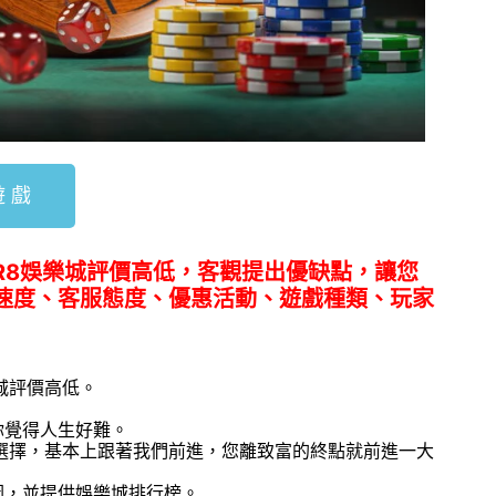
遊 戲
8
娛樂城評價高低，客觀提出優缺點，讓您
速度、客服態度、優惠活動、遊戲種類、玩家
城評價高低。
你覺得人生好難。
選擇，基本上跟著我們前進，您離致富的終點就前進一大
因，並提供娛樂城排行榜。