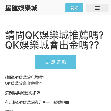
星匯娛樂城
開始
真人娛樂
體育賽事
電子遊戲
賓果彩票
優惠活動
遊戲討論
博弈攻略
請問QK娛樂城推薦嗎?
QK娛樂城會出金嗎??
立 即 遊 戲
請問QK娛樂城推薦嗎?
QK娛樂城會出金嗎??
這間娛樂城優惠多嗎
有玩過QK娛樂城的分享一下經驗吧!!!