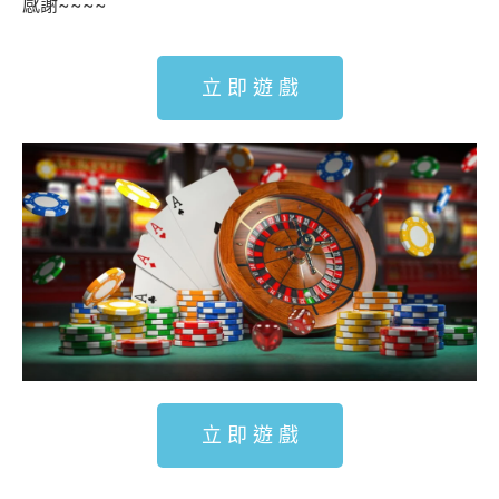
感謝~~~~
立 即 遊 戲
立 即 遊 戲