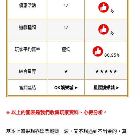
優惠活動
少
多
遊戲種類
少
多
玩家平均贏率
極低
80.95%
綜合星等
★
★★★★★
官網連結
QK娛樂城
➤
星匯娛樂城 ➤
※ 以上的圖表是我們收集玩家資料、心得分析。
基本上如果想靠娛樂城賺一波，又不想遇到不出金的，真