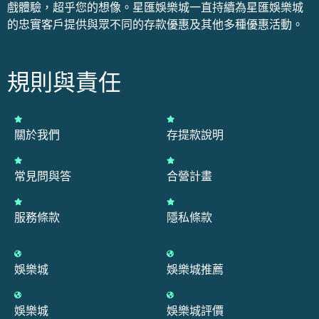
戲體驗，超乎您的想像。星匯娛樂城一直持續為星匯娛樂城
的忠實客戶提供與眾不同的存款優惠及其他多種優惠活動。
規則與責任
關於我們
存提款說明
常見問與答
合營計畫
服務條款
隱私條款
娛樂城
娛樂城推薦
娛樂城
娛樂城評價