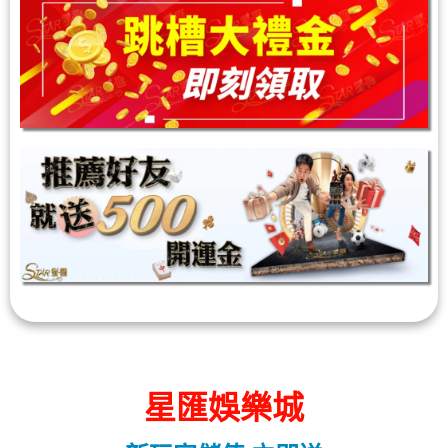
星匯娛樂城