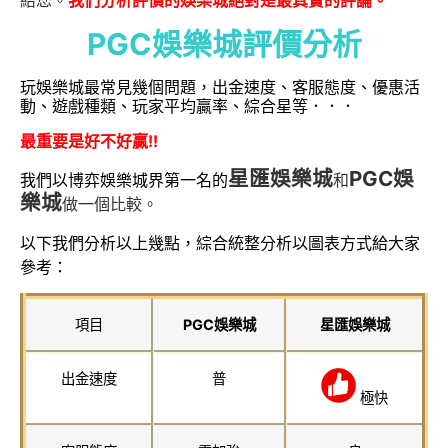
PGC娛樂城評價分析
玩娛樂城最常見幾個問題，出金速度、客服態度、優惠活
動、遊戲種類、玩家平均贏率、綜合星等．．．
最重要是好不好贏!!
星匯
娛樂城
PGC娛
我們以博弈娛樂城界第一名的
和
樂城
做一個比較。
以下我們分析以上幾點，綜合統整分析以圖表方式給大家
參考：
項目
PGC娛樂城
星匯娛樂城
出金速度
普
極快