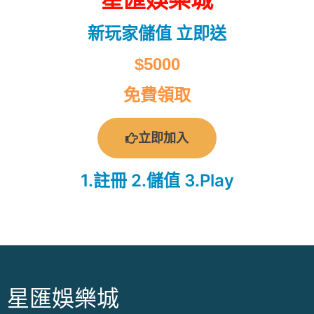
新玩家儲值 立即送
$5000
免費領取
立即加入
1.註冊 2.儲值 3.Play
星匯娛樂城