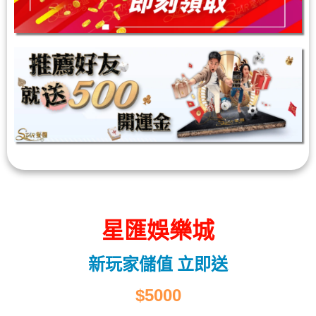
星匯娛樂城
新玩家儲值 立即送
$5000