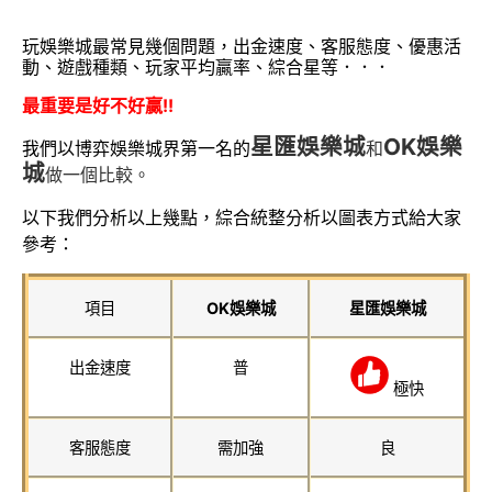
玩娛樂城最常見幾個問題，出金速度、客服態度、優惠活
動、遊戲種類、玩家平均贏率、綜合星等．．．
最重要是好不好贏!!
星匯
娛樂城
OK娛樂
我們以博弈娛樂城界第一名的
和
城
做一個比較。
以下我們分析以上幾點，綜合統整分析以圖表方式給大家
參考：
項目
OK娛樂城
星匯娛樂城
出金速度
普
極快
客服態度
需加強
良