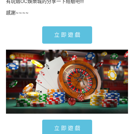
有玩過OC娛樂城的分享一下經驗吧!!!
感謝~~~~
立 即 遊 戲
立 即 遊 戲