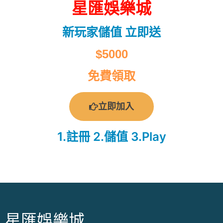
星匯娛樂城
新玩家儲值 立即送
$5000
免費領取
立即加入
1.註冊 2.儲值 3.Play
星匯娛樂城