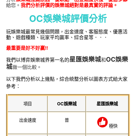
給您。
我們分析評價的娛樂城絕對是最真實的評論。
OC娛樂城評價分析
玩娛樂城最常見幾個問題，出金速度、客服態度、優惠活
動、遊戲種類、玩家平均贏率、綜合星等．．．
最重要是好不好贏!!
星匯
娛樂城
OC娛樂
我們以博弈娛樂城界第一名的
和
城
做一個比較。
以下我們分析以上幾點，綜合統整分析以圖表方式給大家
參考：
項目
OC娛樂城
星匯娛樂城
出金速度
普
極快