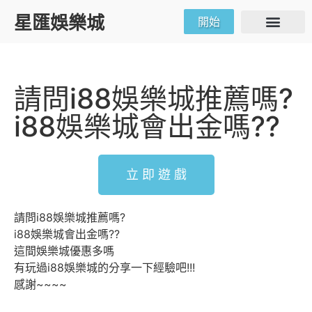
星匯娛樂城
開始
真人娛樂
體育賽事
電子遊戲
賓果彩票
優惠活動
遊戲討論
博弈攻略
請問i88娛樂城推薦嗎?
i88娛樂城會出金嗎??
立 即 遊 戲
請問i88娛樂城推薦嗎?
i88娛樂城會出金嗎??
這間娛樂城優惠多嗎
有玩過i88娛樂城的分享一下經驗吧!!!
感謝~~~~