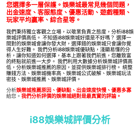
您選擇多一層保護。娛樂城最常見幾個問題，
出金速度、客服態度、優惠活動、遊戲種類、
玩家平均贏率、綜合星等。
我們秉持獨立客觀之立場，以敬業負責之態度，分析i88娛
樂城評價高低。 不知道i88娛樂城好還是不好嗎？ 選擇一
間對的娛樂城會讓你發大財，選擇錯的娛樂城只會讓你覺
得人生好難。 我們分析i88娛樂城優缺點，淺顯易懂的分
析，讓你知道如何選擇，基本上跟著我們前進，您離致富
的終點就前進一大步。 我們利用大數據分析娛樂城評價高
低，分析娛樂城推薦的原因，並提供娛樂城排行榜。 統整
賺錢方法、娛樂城機率高、娛樂城公式破解、娛樂城玩法
密技、娛樂城推薦、娛樂城評價。
分析
娛樂城推薦原因、優缺點、出金速度快慢、優惠多寡
給您。
我們分析評價的娛樂城絕對是最真實的評論。
i88娛樂城評價分析