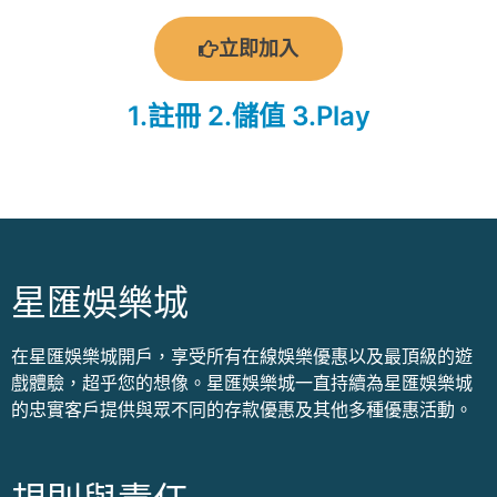
立即加入
1.註冊 2.儲值 3.Play
星匯娛樂城
在星匯娛樂城開戶，享受所有在線娛樂優惠以及最頂級的遊
戲體驗，超乎您的想像。星匯娛樂城一直持續為星匯娛樂城
的忠實客戶提供與眾不同的存款優惠及其他多種優惠活動。