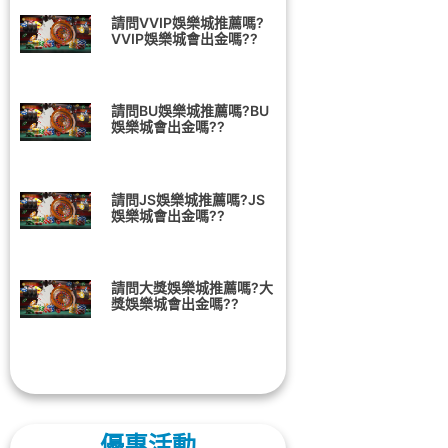
請問VVIP娛樂城推薦嗎?
VVIP娛樂城會出金嗎??
請問BU娛樂城推薦嗎?BU
娛樂城會出金嗎??
請問JS娛樂城推薦嗎?JS
娛樂城會出金嗎??
請問大獎娛樂城推薦嗎?大
獎娛樂城會出金嗎??
優惠活動