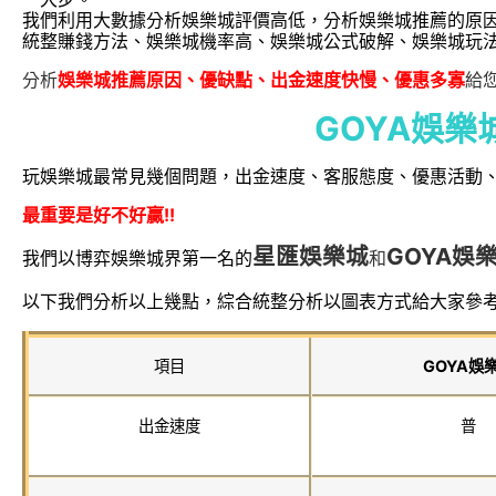
我們利用大數據分析娛樂城評價高低，分析娛樂城推薦的原
統整賺錢方法、娛樂城機率高、娛樂城公式破解、娛樂城玩
分析
娛樂城推薦原因、優缺點、出金速度快慢、優惠多寡
給
GOYA娛樂
玩娛樂城最常見幾個問題，出金速度、客服態度、優惠活動
最重要是好不好贏!!
星匯
娛樂城
GOYA娛
我們以博弈娛樂城界第一名的
和
以下我們分析以上幾點，綜合統整分析以圖表方式給大家參
項目
GOYA娛
出金速度
普