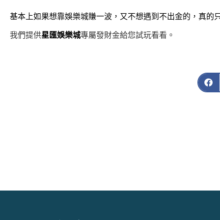
基本上如果想靠娛樂城賺一波，又不想遇到不出金的，真的
我們提供
星匯
娛樂城
專屬發財金給您試玩看看。