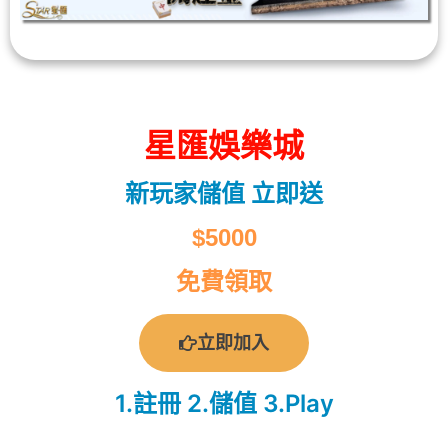
星匯娛樂城
新玩家儲值 立即送
$5000
免費領取
立即加入
1.註冊 2.儲值 3.Play