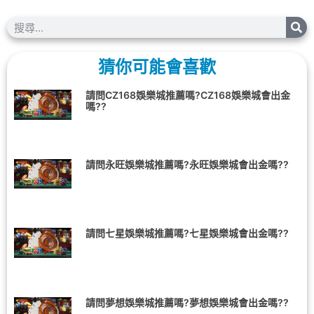
猜你可能會喜歡
請問CZ168娛樂城推薦嗎?CZ168娛樂城會出金
嗎??
請問永旺娛樂城推薦嗎?永旺娛樂城會出金嗎??
請問七星娛樂城推薦嗎?七星娛樂城會出金嗎??
請問夢想娛樂城推薦嗎?夢想娛樂城會出金嗎??