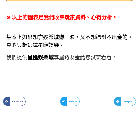
※ 以上的圖表是我們收集玩家資料、心得分析。
基本上如果想靠娛樂城賺一波，又不想遇到不出金的，
真的只能選擇星匯娛樂。
我們提供
星匯
娛樂城
專屬發財金給您試玩看看。
Facebook
Twitter
Telegram