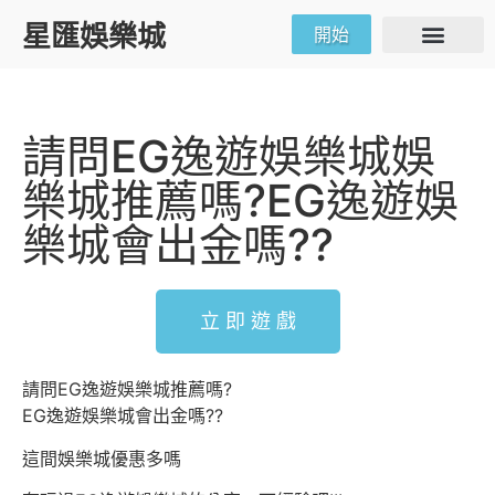
星匯娛樂城
開始
真人娛樂
體育賽事
電子遊戲
賓果彩票
優惠活動
遊戲討論
博弈攻略
請問EG逸遊娛樂城娛
樂城推薦嗎?EG逸遊娛
樂城會出金嗎??
立 即 遊 戲
請問EG逸遊娛樂城推薦嗎?
EG逸遊娛樂城會出金嗎??
這間娛樂城優惠多嗎