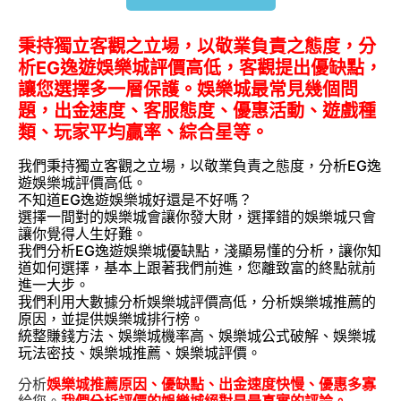
秉持獨立客觀之立場，以敬業負責之態度，分
析EG逸遊
娛樂城評價高低，客觀提出優缺點，
讓您選擇多一層保護。娛樂城最常見幾個問
題，出金速度、客服態度、優惠活動、遊戲種
類、玩家平均贏率、綜合星等。
我們秉持獨立客觀之立場，以敬業負責之態度，分析EG逸
遊娛樂城評價高低。
不知道EG逸遊娛樂城好還是不好嗎？
選擇一間對的娛樂城會讓你發大財，選擇錯的娛樂城只會
讓你覺得人生好難。
我們分析EG逸遊娛樂城優缺點，淺顯易懂的分析，讓你知
道如何選擇，基本上跟著我們前進，您離致富的終點就前
進一大步。
我們利用大數據分析娛樂城評價高低，分析娛樂城推薦的
原因，並提供娛樂城排行榜。
統整賺錢方法、娛樂城機率高、娛樂城公式破解、娛樂城
玩法密技、娛樂城推薦、娛樂城評價。
分析
娛樂城推薦原因、優缺點、出金速度快慢、優惠多寡
給您。
我們分析評價的娛樂城絕對是最真實的評論。