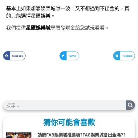
基本上如果想靠娛樂城賺一波，又不想遇到不出金的，真
的只能選擇星匯娛樂。
我們提供
星匯
娛樂城
專屬發財金給您試玩看看。
Facebook
Twitter
Telegram
猜你可能會喜歡
請問FA8娛樂城推薦嗎?FA8娛樂城會出金嗎??