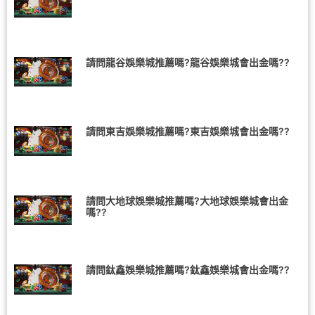
請問龍谷娛樂城推薦嗎?龍谷娛樂城會出金嗎??
請問東吉娛樂城推薦嗎?東吉娛樂城會出金嗎??
請問大地球娛樂城推薦嗎?大地球娛樂城會出金
嗎??
請問鈦鑫娛樂城推薦嗎?鈦鑫娛樂城會出金嗎??