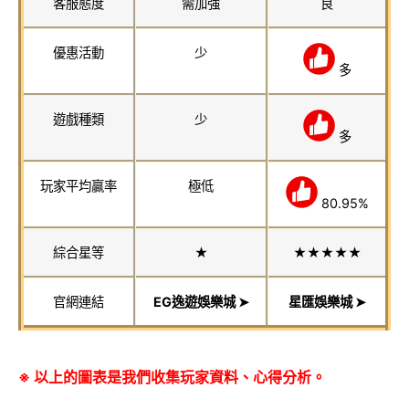
客服態度
需加強
良
優惠活動
少
多
遊戲種類
少
多
玩家平均贏率
極低
80.95%
綜合星等
★
★★★★★
官網連結
EG逸遊娛樂城
➤
星匯娛樂城 ➤
※ 以上的圖表是我們收集玩家資料、心得分析。