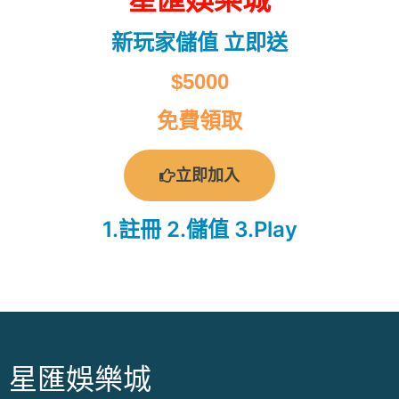
新玩家儲值 立即送
$5000
免費領取
立即加入
1.註冊 2.儲值 3.Play
星匯娛樂城