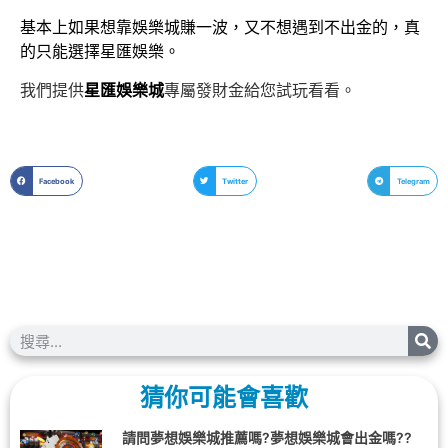
基本上如果想靠娛樂城賺一波，又不想遇到不出金的，真
的只能選擇星匯娛樂。
我們提供
星匯
娛樂城
專屬發財金給您試玩看看。
Facebook
Twitter
Telegram
猜你可能會喜歡
請問夢想娛樂城推薦嗎?夢想娛樂城會出金嗎??