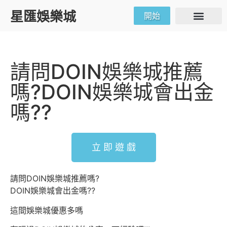
星匯娛樂城
開始
真人娛樂
體育賽事
電子遊戲
賓果彩票
優惠活動
遊戲討論
博弈攻略
請問DOIN娛樂城推薦
嗎?DOIN娛樂城會出金
嗎??
立 即 遊 戲
請問DOIN娛樂城推薦嗎?
DOIN娛樂城會出金嗎??
這間娛樂城優惠多嗎