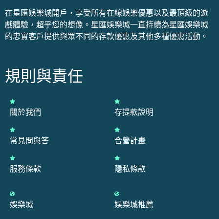
在星匯娛樂城開戶，享受所有在線娛樂優惠以及最頂級的遊
戲體驗，超乎您的想像。星匯娛樂城一直持續為星匯娛樂城
的忠實客戶提供與眾不同的存款優惠及其他多種優惠活動。
規則與責任
關於我們
存提款說明
常見問與答
合營計畫
服務條款
隱私條款
娛樂城
娛樂城推薦