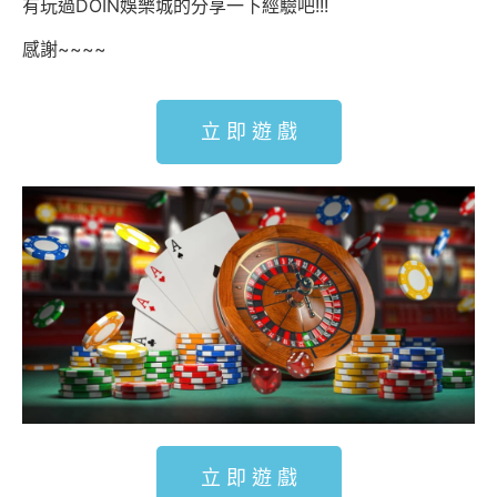
有玩過DOIN娛樂城的分享一下經驗吧!!!
感謝~~~~
立 即 遊 戲
立 即 遊 戲