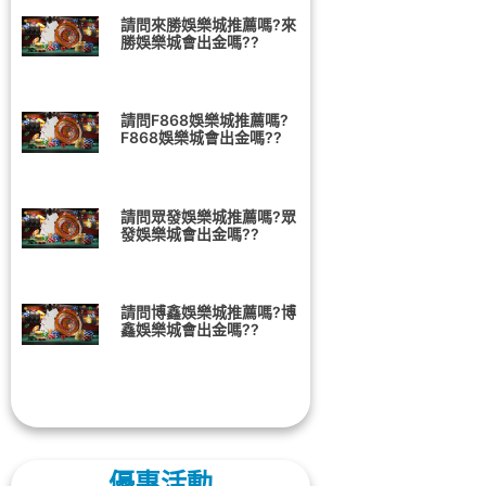
請問來勝娛樂城推薦嗎?來
勝娛樂城會出金嗎??
請問F868娛樂城推薦嗎?
F868娛樂城會出金嗎??
請問眾發娛樂城推薦嗎?眾
發娛樂城會出金嗎??
請問博鑫娛樂城推薦嗎?博
鑫娛樂城會出金嗎??
優惠活動