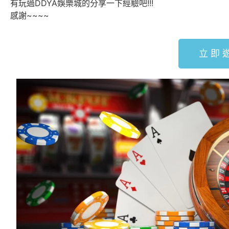
有玩過DDYA娛樂城的分享一下經驗吧!!!
感謝~~~~
立 即 