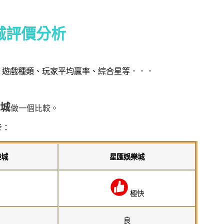
城評價分析
、遊戲種類、玩家平均贏率、綜合星等．．．
樂城
做一個比較。
考：
樂城
星匯娛樂城
極快
良