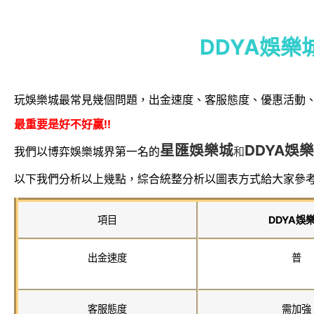
DDYA娛樂
玩娛樂城最常見幾個問題，出金速度、客服態度、優惠活動
最重要是好不好贏!!
星匯
娛樂城
DDYA娛
我們以博弈娛樂城界第一名的
和
以下我們分析以上幾點，綜合統整分析以圖表方式給大家參
項目
DDYA娛
出金速度
普
客服態度
需加強