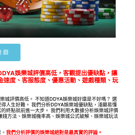
遊 戲
DYA娛樂城評價高低，客觀提出優缺點，讓
金速度、客服態度、優惠活動、遊戲種類、玩
樂城評價高低。 不知道DDYA娛樂城好還是不好嗎？ 選
得人生好難。 我們分析DDYA娛樂城優缺點，淺顯易懂
的終點就前進一大步。 我們利用大數據分析娛樂城評價
賺錢方法、娛樂城機率高、娛樂城公式破解、娛樂城玩法
您。
我們分析評價的娛樂城絕對是最真實的評論。