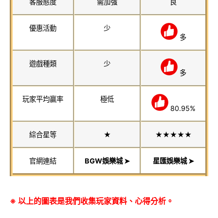
客服態度
需加強
良
優惠活動
少
多
遊戲種類
少
多
玩家平均贏率
極低
80.95%
綜合星等
★
★★★★★
官網連結
BGW娛樂城
➤
星匯娛樂城 ➤
※ 以上的圖表是我們收集玩家資料、心得分析。