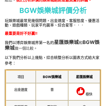
BGW娛樂城評價分析
玩娛樂城最常見幾個問題，出金速度、客服態度、優惠活
動、遊戲種類、玩家平均贏率、綜合星等．．．
最重要是好不好贏!!
星匯
娛樂城
BGW娛
我們以博弈娛樂城界第一名的
和
樂城
做一個比較。
以下我們分析以上幾點，綜合統整分析以圖表方式給大家
參考：
項目
BGW娛樂城
星匯娛樂城
出金速度
普
極快