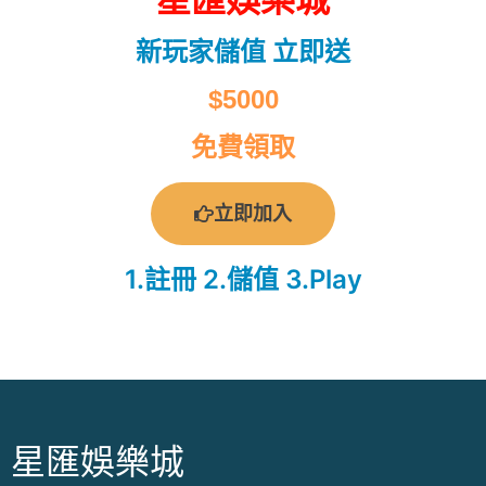
新玩家儲值 立即送
$5000
免費領取
立即加入
1.註冊 2.儲值 3.Play
星匯娛樂城