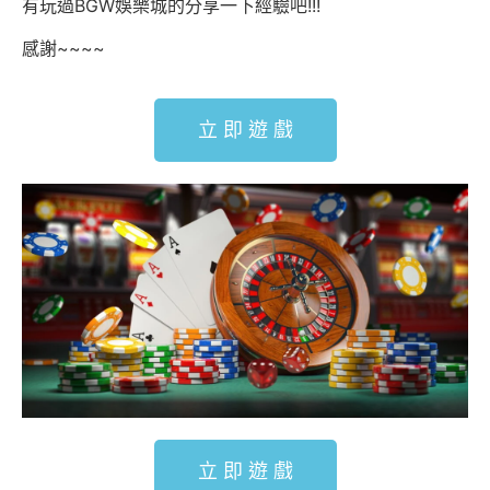
有玩過BGW娛樂城的分享一下經驗吧!!!
感謝~~~~
立 即 遊 戲
立 即 遊 戲