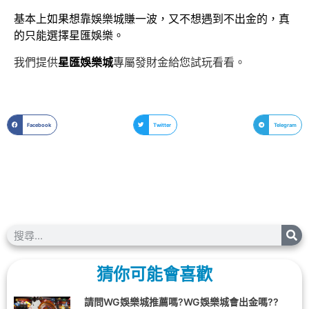
基本上如果想靠娛樂城賺一波，又不想遇到不出金的，真
的只能選擇星匯娛樂。
我們提供
星匯
娛樂城
專屬發財金給您試玩看看。
Facebook
Twitter
Telegram
猜你可能會喜歡
請問WG娛樂城推薦嗎?WG娛樂城會出金嗎??