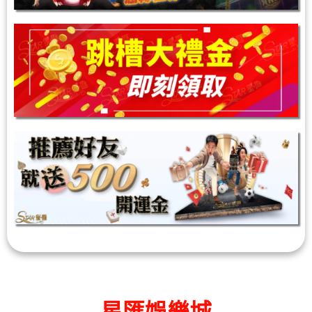
星匯娛樂城