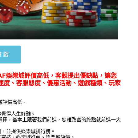
遊 戲
F
娛樂城評價高低，客觀提出優缺點，讓您
速度、客服態度、優惠活動、遊戲種類、玩家
城評價高低。
你覺得人生好難。
選擇，基本上跟著我們前進，您離致富的終點就前進一大
因，並提供娛樂城排行榜。
法密技、娛樂城推薦、娛樂城評價。