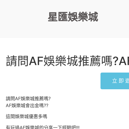
星匯娛樂城
請問AF娛樂城推薦嗎?A
立 即 
請問AF娛樂城推薦嗎?
AF娛樂城會出金嗎??
這間娛樂城優惠多嗎
有玩過AF娛樂城的分享一下經驗吧!!!