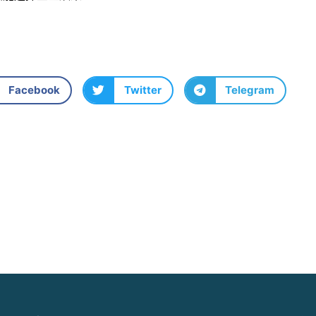
Facebook
Twitter
Telegram