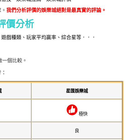
您。
我們分析評價的娛樂城絕對是最真實的評論。
評價分析
、遊戲種類、玩家平均贏率、綜合星等．．．
做一個比較。
考：
城
星匯娛樂城
極快
良