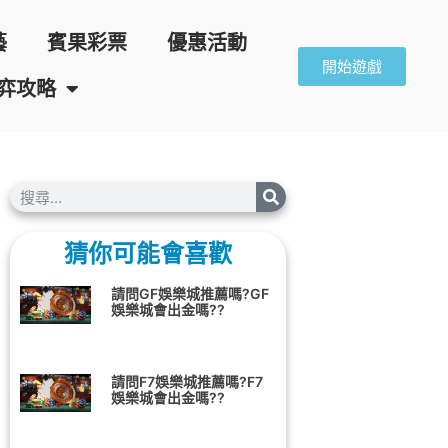
藝
賓果彩票
優惠活動
開始遊戲
弈攻略
猜你可能會喜歡
請問GF娛樂城推薦嗎?GF
娛樂城會出金嗎??
請問F7娛樂城推薦嗎?F7
娛樂城會出金嗎??