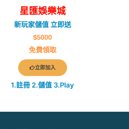
星匯娛樂城
新玩家儲值 立即送
$5000
免費領取
立即加入
1.註冊 2.儲值 3.Play