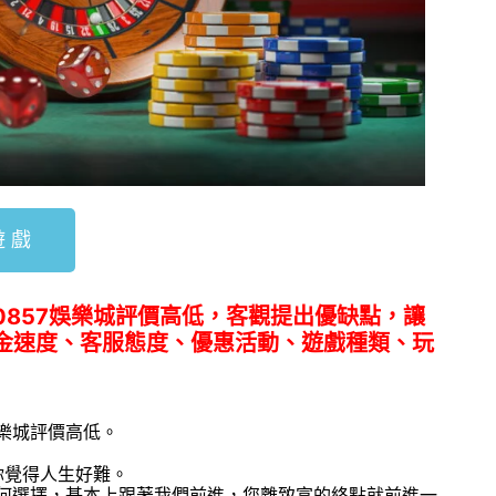
遊 戲
857
娛樂城評價高低，客觀提出優缺點，讓
金速度、客服態度、優惠活動、遊戲種類、玩
樂城評價高低。
你覺得人生好難。
如何選擇，基本上跟著我們前進，您離致富的終點就前進一