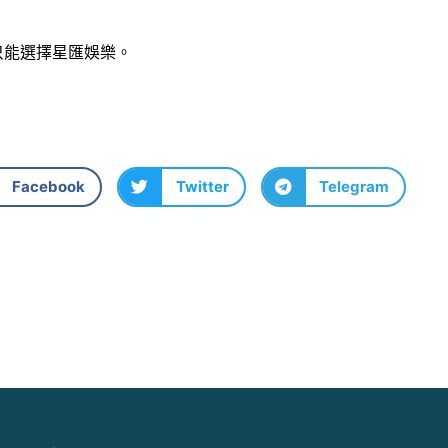
只能選擇星匯娛樂。
Facebook
Twitter
Telegram