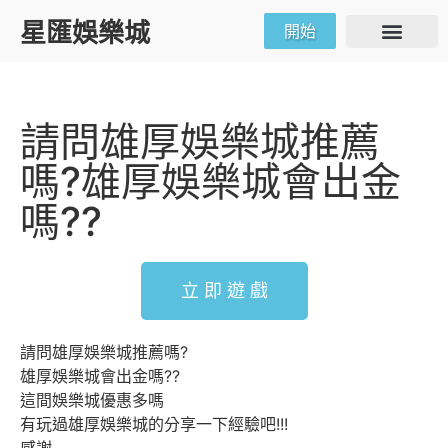
星匯娛樂城
開始
真人娛樂
體育賽事
電子遊戲
賓果彩票
優惠活動
遊戲討論
博弈攻略
請問雄厚娛樂城推薦
嗎?雄厚娛樂城會出金
嗎??
立 即 遊 戲
請問雄厚娛樂城推薦嗎?
雄厚娛樂城會出金嗎??
這間娛樂城優惠多嗎
有玩過雄厚娛樂城的分享一下經驗吧!!!