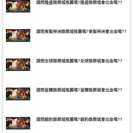
請問隆盛娛樂城推薦嗎?隆盛娛樂城會出金嗎??
請問東聖神洲娛樂城推薦嗎?東聖神洲會出金嗎??
請問全球娛樂城推薦嗎?全球娛樂城會出金嗎??
請問皇耀娛樂城推薦嗎?皇耀娛樂城會出金嗎??
請問銀豹娛樂城推薦嗎?銀豹娛樂城會出金嗎??