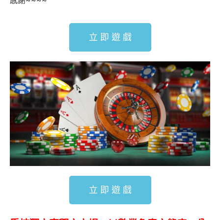
感謝~~~~
立 即 遊 戲
立 即 遊 戲