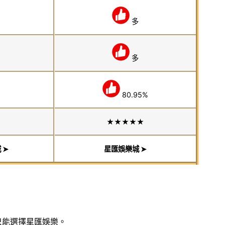
多
多
80.95%
★★★★★
城
➤
星匯娛樂城 ➤
只能選擇星匯娛樂。