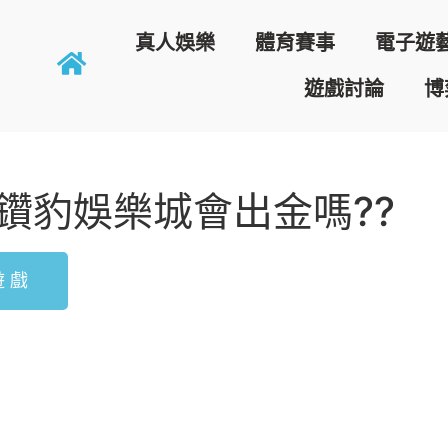
真人娛樂
體育賽事
電子遊
遊戲討論
博
鑽豹娛樂城會出金嗎??
遊 戲