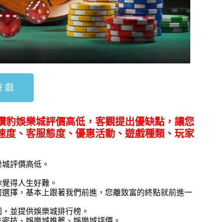
遊 戲
鑽豹
娛樂城評價高低，客觀提出優缺點，讓您
速度、客服態度、優惠活動、遊戲種類、玩家
樂城評價高低。
你覺得人生好難。
何選擇，基本上跟著我們前進，您離致富的終點就前進一
因，並提供娛樂城排行榜。
法密技、娛樂城推薦、娛樂城評價。