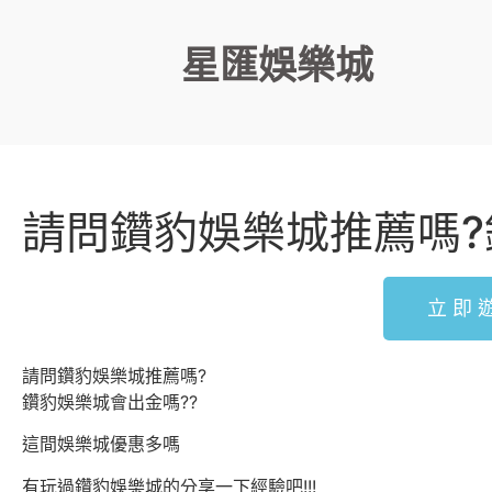
星匯娛樂城
請問鑽豹娛樂城推薦嗎?
立 即 
請問鑽豹娛樂城推薦嗎?
鑽豹娛樂城會出金嗎??
這間娛樂城優惠多嗎
有玩過鑽豹娛樂城的分享一下經驗吧!!!