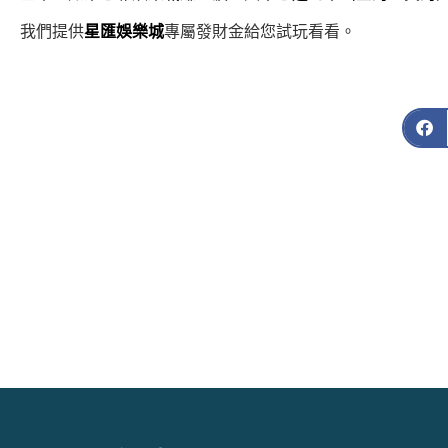
我們提供
星匯
娛樂城
專屬發財金給您試玩看看。