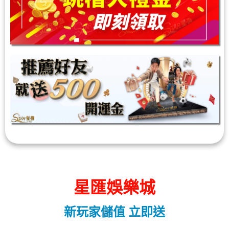
星匯娛樂城
新玩家儲值 立即送