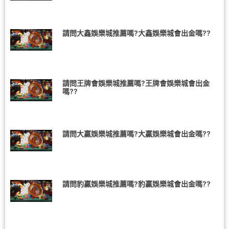
請問大鑫娛樂城推薦嗎?大鑫娛樂城會出金嗎??
請問王牌會娛樂城推薦嗎?王牌會娛樂城會出金
嗎??
請問大贏娛樂城推薦嗎?大贏娛樂城會出金嗎??
請問豹贏娛樂城推薦嗎?豹贏娛樂城會出金嗎??