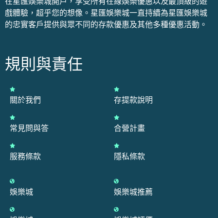
在星匯娛樂城開戶，享受所有在線娛樂優惠以及最頂級的遊
戲體驗，超乎您的想像。星匯娛樂城一直持續為星匯娛樂城
的忠實客戶提供與眾不同的存款優惠及其他多種優惠活動。
規則與責任
關於我們
存提款說明
常見問與答
合營計畫
服務條款
隱私條款
娛樂城
娛樂城推薦