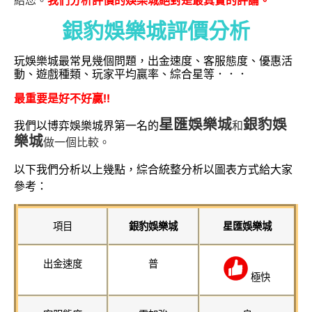
銀豹娛樂城評價分析
玩娛樂城最常見幾個問題，出金速度、客服態度、優惠活
動、遊戲種類、玩家平均贏率、綜合星等．．．
最重要是好不好贏!!
星匯
娛樂城
銀豹娛
我們以博弈娛樂城界第一名的
和
樂城
做一個比較。
以下我們分析以上幾點，綜合統整分析以圖表方式給大家
參考：
項目
銀豹娛樂城
星匯娛樂城
出金速度
普
極快