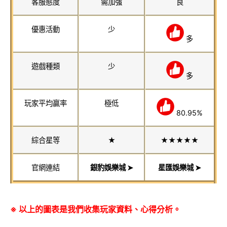
客服態度
需加強
良
優惠活動
少
多
遊戲種類
少
多
玩家平均贏率
極低
80.95%
綜合星等
★
★★★★★
官網連結
銀豹娛樂城
➤
星匯娛樂城 ➤
※ 以上的圖表是我們收集玩家資料、心得分析。