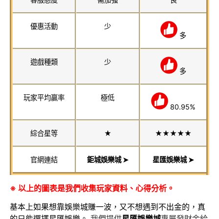
優惠活動
少
多
遊戲種類
少
多
玩家平均贏率
極低
80.95%
綜合星等
★
★★★★★
官網連結
鉅城娛樂城
➤
星匯娛樂城 ➤
※ 以上的圖表是我們收集玩家資料、心得分析。
基本上如果想靠娛樂城賺一波，又不想遇到不出金的，真
的只能選擇星匯娛樂。
我們提供
星匯
娛樂城
專屬發財金給