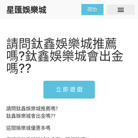
星匯娛樂城
開始
真人娛樂
體育賽事
電子遊戲
賓果彩票
優惠活動
遊戲討論
博弈攻略
請問鈦鑫娛樂城推薦
嗎?鈦鑫娛樂城會出金
嗎??
立 即 遊 戲
請問鈦鑫娛樂城推薦嗎?
鈦鑫娛樂城會出金嗎??
這間娛樂城優惠多嗎