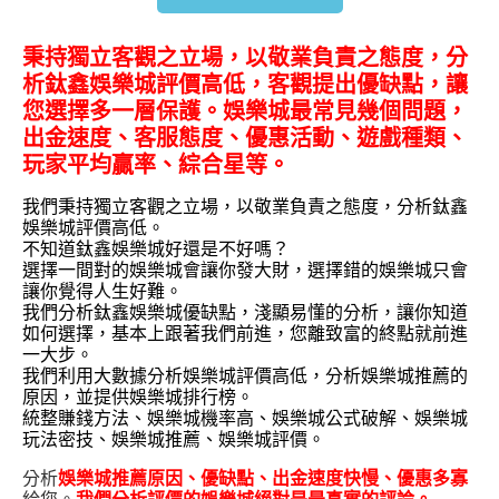
秉持獨立客觀之立場，以敬業負責之態度，分
析鈦鑫
娛樂城評價高低，客觀提出優缺點，讓
您選擇多一層保護。娛樂城最常見幾個問題，
出金速度、客服態度、優惠活動、遊戲種類、
玩家平均贏率、綜合星等。
我們秉持獨立客觀之立場，以敬業負責之態度，分析鈦鑫
娛樂城評價高低。
不知道鈦鑫娛樂城好還是不好嗎？
選擇一間對的娛樂城會讓你發大財，選擇錯的娛樂城只會
讓你覺得人生好難。
我們分析鈦鑫娛樂城優缺點，淺顯易懂的分析，讓你知道
如何選擇，基本上跟著我們前進，您離致富的終點就前進
一大步。
我們利用大數據分析娛樂城評價高低，分析娛樂城推薦的
原因，並提供娛樂城排行榜。
統整賺錢方法、娛樂城機率高、娛樂城公式破解、娛樂城
玩法密技、娛樂城推薦、娛樂城評價。
分析
娛樂城推薦原因、優缺點、出金速度快慢、優惠多寡
給您。
我們分析評價的娛樂城絕對是最真實的評論。