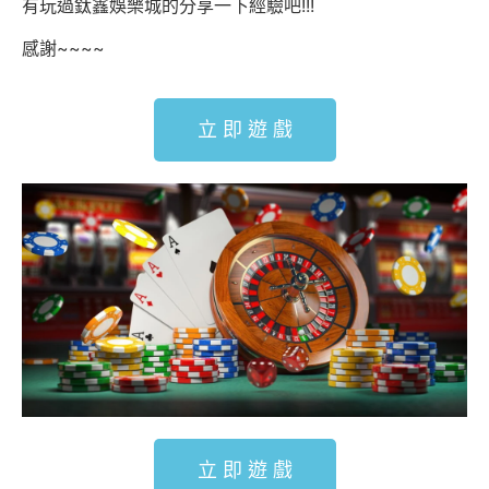
有玩過鈦鑫娛樂城的分享一下經驗吧!!!
感謝~~~~
立 即 遊 戲
立 即 遊 戲