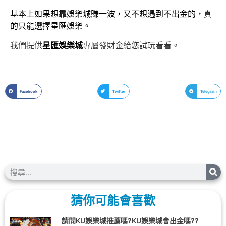
基本上如果想靠娛樂城賺一波，又不想遇到不出金的，真
的只能選擇星匯娛樂。
我們提供
星匯
娛樂城
專屬發財金給您試玩看看。
Facebook
Twitter
Telegram
猜你可能會喜歡
請問KU娛樂城推薦嗎?KU娛樂城會出金嗎??