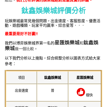
鈦鑫娛樂城評價分析
玩娛樂城最常見幾個問題，出金速度、客服態度、優惠活
動、遊戲種類、玩家平均贏率、綜合星等．．．
最重要是好不好贏!!
星匯
娛樂城
鈦鑫娛
我們以博弈娛樂城界第一名的
和
樂城
做一個比較。
以下我們分析以上幾點，綜合統整分析以圖表方式給大家
參考：
項目
鈦鑫娛樂城
星匯娛樂城
出金速度
普
極快