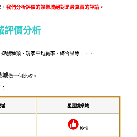
您。
我們分析評價的娛樂城絕對是最真實的評論。
城評價分析
、遊戲種類、玩家平均贏率、綜合星等．．．
樂城
做一個比較。
考：
樂城
星匯娛樂城
極快