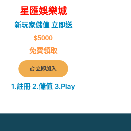
星匯娛樂城
新玩家儲值 立即送
$5000
免費領取
立即加入
1.註冊 2.儲值 3.Play