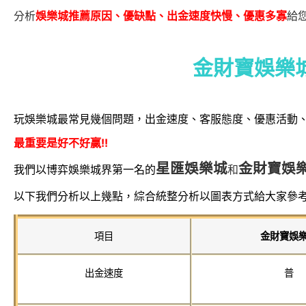
分析
娛樂城推薦原因、優缺點、出金速度快慢、優惠多寡
給
金財寶娛樂
玩娛樂城最常見幾個問題，出金速度、客服態度、優惠活動
最重要是好不好贏!!
星匯
娛樂城
金財寶娛
我們以博弈娛樂城界第一名的
和
以下我們分析以上幾點，綜合統整分析以圖表方式給大家參
項目
金財寶娛
出金速度
普