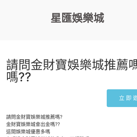
星匯娛樂城
請問金財寶娛樂城推薦
嗎??
立 即 
請問金財寶娛樂城推薦嗎?
金財寶娛樂城會出金嗎??
這間娛樂城優惠多嗎