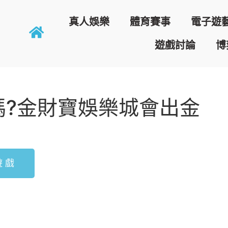
真人娛樂
體育賽事
電子遊
遊戲討論
博
嗎?金財寶娛樂城會出金
遊 戲