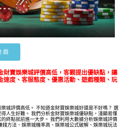
遊 戲
金財寶娛樂城評價高低，客觀提出優缺點，讓
金速度、客服態度、優惠活動、遊戲種類、玩
樂城評價高低。 不知道金財寶娛樂城好還是不好嗎？ 選
得人生好難。 我們分析金財寶娛樂城優缺點，淺顯易懂
的終點就前進一大步。 我們利用大數據分析娛樂城評價
賺錢方法、娛樂城機率高、娛樂城公式破解、娛樂城玩法