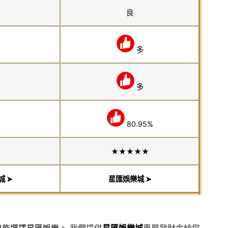
良
多
多
80.95%
★★★★★
城
➤
星匯娛樂城 ➤
只能選擇星匯娛樂。
我們提供
星匯
娛樂城
專屬發財金給您