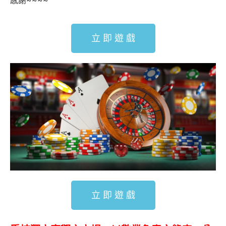
感謝~~~~
立 即 遊 戲
立 即 遊 戲