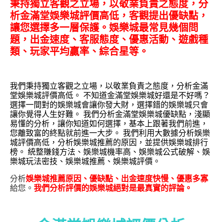
秉持獨立客觀之立場，以敬業負責之態度，分
析金滿堂娛樂城評價高低，客觀提出優缺點，
讓您選擇多一層保護。娛樂城最常見幾個問
題，出金速度、客服態度、優惠活動、遊戲種
類、玩家平均贏率、綜合星等。
我們秉持獨立客觀之立場，以敬業負責之態度，分析金滿
堂娛樂城評價高低。 不知道金滿堂娛樂城好還是不好嗎？
選擇一間對的娛樂城會讓你發大財，選擇錯的娛樂城只會
讓你覺得人生好難。 我們分析金滿堂娛樂城優缺點，淺顯
易懂的分析，讓你知道如何選擇，基本上跟著我們前進，
您離致富的終點就前進一大步。 我們利用大數據分析娛樂
城評價高低，分析娛樂城推薦的原因，並提供娛樂城排行
榜。 統整賺錢方法、娛樂城機率高、娛樂城公式破解、娛
樂城玩法密技、娛樂城推薦、娛樂城評價。
分析
娛樂城推薦原因、優缺點、出金速度快慢、優惠多寡
給您。
我們分析評價的娛樂城絕對是最真實的評論。