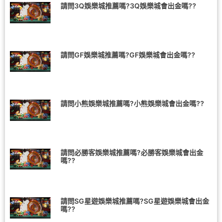
請問3Q娛樂城推薦嗎?3Q娛樂城會出金嗎??
請問GF娛樂城推薦嗎?GF娛樂城會出金嗎??
請問小熊娛樂城推薦嗎?小熊娛樂城會出金嗎??
請問必勝客娛樂城推薦嗎?必勝客娛樂城會出金
嗎??
請問SG星遊娛樂城推薦嗎?SG星遊娛樂城會出金
嗎??