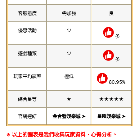
客服態度
需加強
良
優惠活動
少
多
遊戲種類
少
多
玩家平均贏率
極低
80.95%
綜合星等
★
★★★★★
官網連結
金合發娛樂城
➤
星匯娛樂城 ➤
※ 以上的圖表是我們收集玩家資料、心得分析。