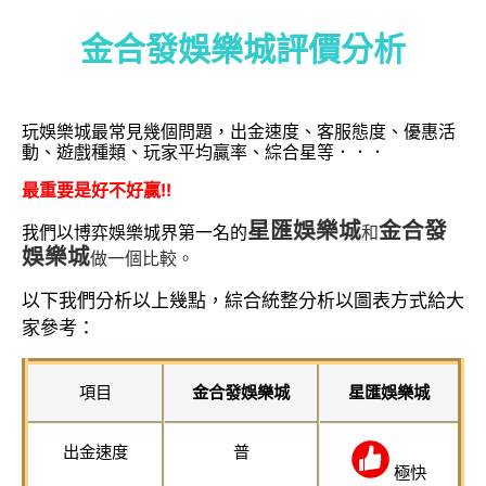
金合發娛樂城評價分析
玩娛樂城最常見幾個問題，出金速度、客服態度、優惠活
動、遊戲種類、玩家平均贏率、綜合星等．．．
最重要是好不好贏!!
星匯
娛樂城
金合發
我們以博弈娛樂城界第一名的
和
娛樂城
做一個比較。
以下我們分析以上幾點，綜合統整分析以圖表方式給大
家參考：
項目
金合發娛樂城
星匯娛樂城
出金速度
普
極快