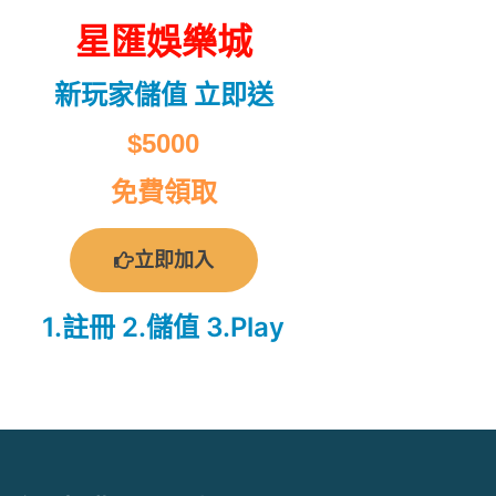
星匯娛樂城
新玩家儲值 立即送
$5000
免費領取
立即加入
1.註冊 2.儲值 3.Play