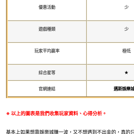
優惠活動
少
遊戲種類
少
玩家平均贏率
極低
綜合星等
★
官網連結
邁斯娛樂
※ 以上的圖表是我們收集玩家資料、心得分析。
基本上如果想靠娛樂城賺一波，又不想遇到不出金的，真的