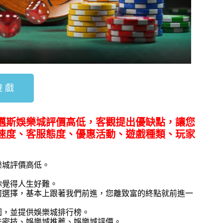
遊 戲
邁斯
娛樂城評價高低，客觀提出優缺點，讓您
速度、客服態度、優惠活動、遊戲種類、玩家
樂城評價高低。
你覺得人生好難。
何選擇，基本上跟著我們前進，您離致富的終點就前進一
因，並提供娛樂城排行榜。
法密技、娛樂城推薦、娛樂城評價。