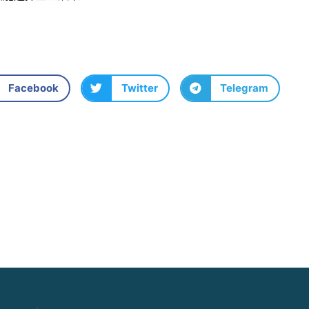
Facebook
Twitter
Telegram