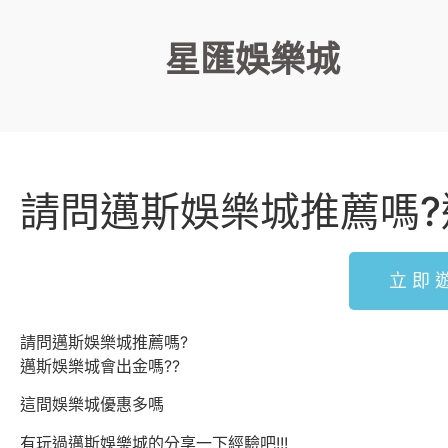
星匯娛樂城
請問邁斯娛樂城推薦嗎?
立 即 
請問邁斯娛樂城推薦嗎?
邁斯娛樂城會出金嗎??
這間娛樂城優惠多嗎
有玩過邁斯娛樂城的分享一下經驗吧!!!