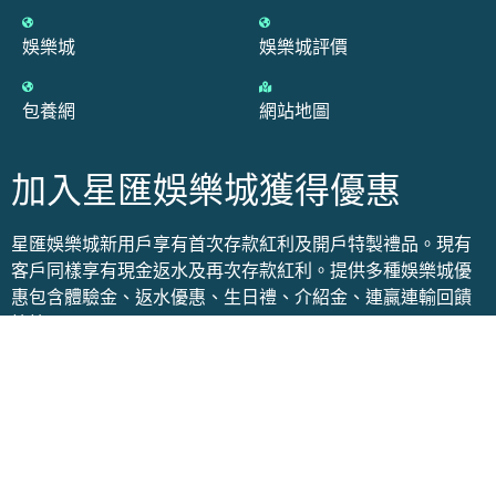
娛樂城
娛樂城評價
包養網
網站地圖
加入星匯娛樂城獲得優惠
星匯娛樂城新用戶享有首次存款紅利及開戶特製禮品。現有
客戶同樣享有現金返水及再次存款紅利。提供多種娛樂城優
惠包含體驗金、返水優惠、生日禮、介紹金、連贏連輸回饋
等等…
星匯娛樂城首儲最高送你5000！註冊立即送100！
立即試玩