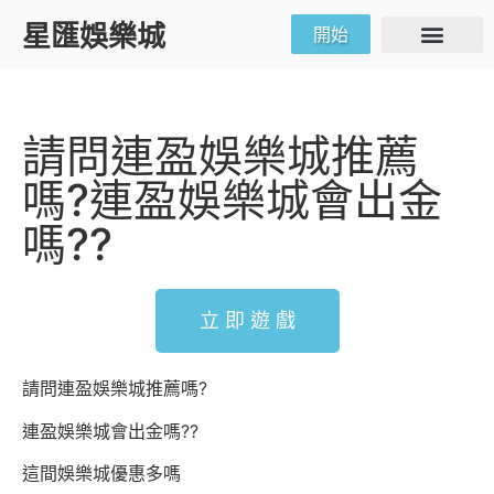
星匯娛樂城
開始
真人娛樂
體育賽事
電子遊戲
賓果彩票
優惠活動
遊戲討論
博弈攻略
請問連盈娛樂城推薦
嗎?連盈娛樂城會出金
嗎??
立 即 遊 戲
請問連盈娛樂城推薦嗎?
連盈娛樂城會出金嗎??
這間娛樂城優惠多嗎