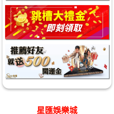
星匯娛樂城