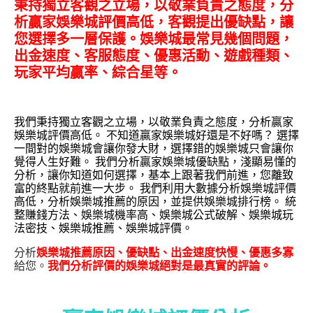
秉持獨立客觀之立場，以敬業負責之態度，分
析贏家娛樂城評價高低，客觀提出優缺點，讓
您選擇多一層保護。娛樂城最常見幾個問題，
出金速度、客服態度、優惠活動、遊戲種類、
玩家平均贏率、綜合星等。
我們秉持獨立客觀之立場，以敬業負責之態度，分析贏家
娛樂城評價高低。 不知道贏家娛樂城好還是不好嗎？ 選擇
一間對的娛樂城會讓你發大財，選擇錯的娛樂城只會讓你
覺得人生好難。 我們分析贏家娛樂城優缺點，淺顯易懂的
分析，讓你知道如何選擇，基本上跟著我們前進，您離致
富的終點就前進一大步。 我們利用大數據分析娛樂城評價
高低，分析娛樂城推薦的原因，並提供娛樂城排行榜。 統
整賺錢方法、娛樂城機率高、娛樂城公式破解、娛樂城玩
法密技、娛樂城推薦、娛樂城評價。
分析
娛樂城推薦原因、優缺點、出金速度快慢、優惠多寡
給您。
我們分析評價的娛樂城絕對是最真實的評論。