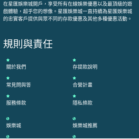
在星匯娛樂城開戶，享受所有在線娛樂優惠以及最頂級的遊
戲體驗，超乎您的想像。星匯娛樂城一直持續為星匯娛樂城
的忠實客戶提供與眾不同的存款優惠及其他多種優惠活動。
規則與責任
關於我們
存提款說明
常見問與答
合營計畫
服務條款
隱私條款
娛樂城
娛樂城推薦