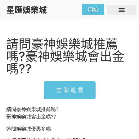
星匯娛樂城
開始
真人娛樂
體育賽事
電子遊戲
賓果彩票
優惠活動
遊戲討論
博弈攻略
請問豪神娛樂城推薦
嗎?豪神娛樂城會出金
嗎??
立 即 遊 戲
請問豪神娛樂城推薦嗎?
豪神娛樂城會出金嗎??
這間娛樂城優惠多嗎