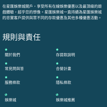
在星匯娛樂城開戶，享受所有在線娛樂優惠以及最頂級的遊
戲體驗，超乎您的想像。星匯娛樂城一直持續為星匯娛樂城
的忠實客戶提供與眾不同的存款優惠及其他多種優惠活動。
規則與責任
關於我們
存提款說明
常見問與答
合營計畫
服務條款
隱私條款
娛樂城
娛樂城推薦