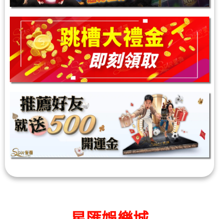
星匯娛樂城