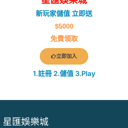
新玩家儲值 立即送
$5000
免費領取
立即加入
1.註冊 2.儲值 3.Play
星匯娛樂城