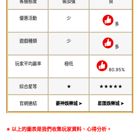
客服態度
需加強
良
優惠活動
少
多
遊戲種類
少
多
玩家平均贏率
極低
80.95%
綜合星等
★
★★★★★
官網連結
豪神娛樂城
➤
星匯娛樂城 ➤
※ 以上的圖表是我們收集玩家資料、心得分析。