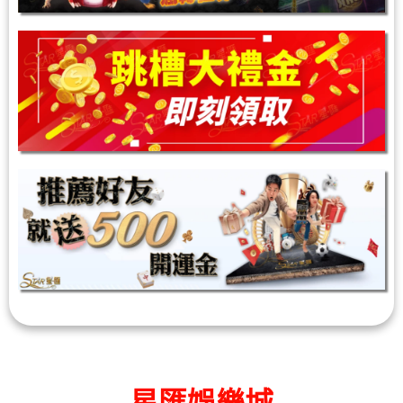
星匯娛樂城