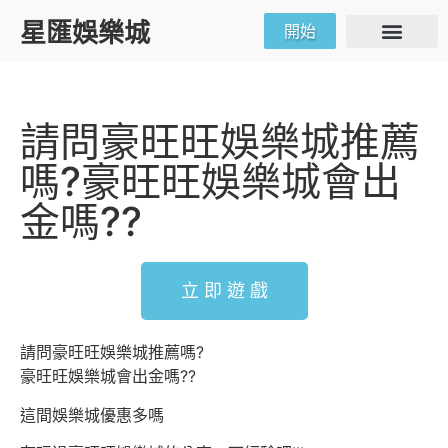
星匯娛樂城
開始
真人娛樂
體育賽事
電子遊戲
賓果彩票
優惠活動
遊戲討論
博弈攻略
請問豪旺旺娛樂城推薦
嗎?豪旺旺娛樂城會出
金嗎??
立 即 遊 戲
請問豪旺旺娛樂城推薦嗎?
豪旺旺娛樂城會出金嗎??
這間娛樂城優惠多嗎