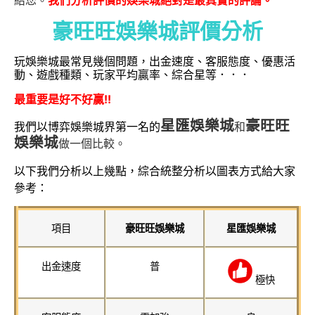
豪旺旺娛樂城評價分析
玩娛樂城最常見幾個問題，出金速度、客服態度、優惠活
動、遊戲種類、玩家平均贏率、綜合星等．．．
最重要是好不好贏!!
星匯
娛樂城
豪旺旺
我們以博弈娛樂城界第一名的
和
娛樂城
做一個比較。
以下我們分析以上幾點，綜合統整分析以圖表方式給大家
參考：
項目
豪旺旺娛樂城
星匯娛樂城
出金速度
普
極快