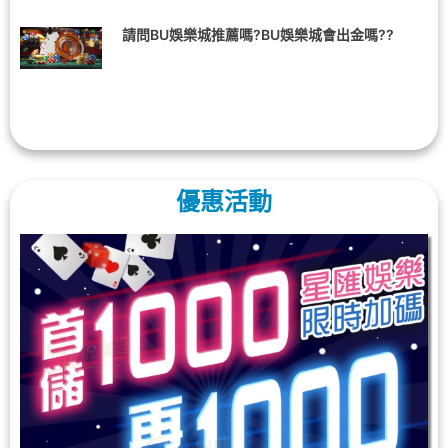
請問BU娛樂城推薦嗎?BU娛樂城會出金嗎??
優惠活動