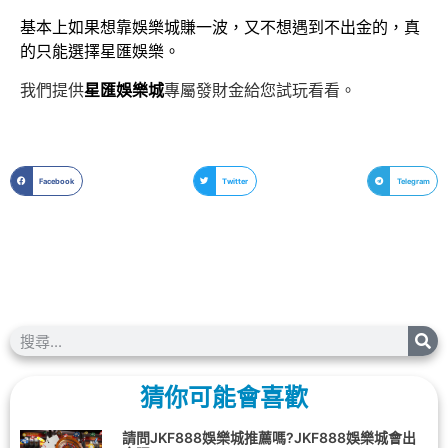
基本上如果想靠娛樂城賺一波，又不想遇到不出金的，真
的只能選擇星匯娛樂。
我們提供
星匯
娛樂城
專屬發財金給您試玩看看。
Facebook
Twitter
Telegram
猜你可能會喜歡
請問JKF888娛樂城推薦嗎?JKF888娛樂城會出