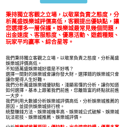
秉持獨立客觀之立場，以敬業負責之態度，分
析萬盛
娛樂城評價高低，客觀提出優缺點，讓
您選擇多一層保護。娛樂城最常見幾個問題，
出金速度、客服態度、優惠活動、遊戲種類、
玩家平均贏率、綜合星等。
我們秉持獨立客觀之立場，以敬業負責之態度，分析萬盛
娛樂城評價高低。
不知道萬盛娛樂城好還是不好嗎？
選擇一間對的娛樂城會讓你發大財，選擇錯的娛樂城只會
讓你覺得人生好難。
我們分析萬盛娛樂城優缺點，淺顯易懂的分析，讓你知道
如何選擇，基本上跟著我們前進，您離致富的終點就前進
一大步。
我們利用大數據分析娛樂城評價高低，分析娛樂城推薦的
原因，並提供娛樂城排行榜。
統整賺錢方法、娛樂城機率高、娛樂城公式破解、娛樂城
玩法密技、娛樂城推薦、娛樂城評價。
分析
娛樂城推薦原因、優缺點、出金速度快慢、優惠多寡