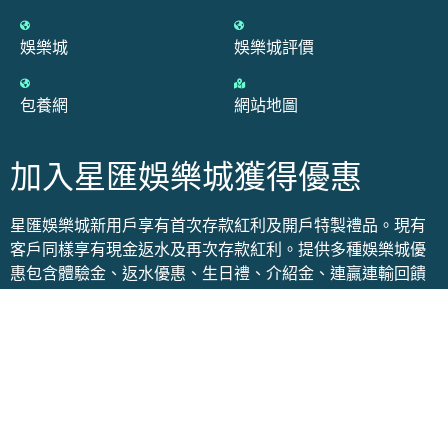
娛樂城
娛樂城評價
包養網
網站地圖
加入星匯娛樂城獲得優惠
星匯娛樂城新用戶享有首次存款紅利及開戶特製禮品。現有
客戶同樣享有現金返水及再次存款紅利。提供多種娛樂城優
惠包含體驗金、返水優惠、生日禮、介紹金、連贏連輸回饋
等等…
星匯娛樂城首儲最高送你5000！註冊立即送100！
立即試玩