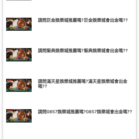
請問巨金娛樂城推薦嗎?巨金娛樂城會出金嗎??
請問聖典娛樂城推薦嗎?聖典娛樂城會出金嗎??
請問滿天星娛樂城推薦嗎?滿天星娛樂城會出金
嗎??
請問0857娛樂城推薦嗎?0857娛樂城會出金嗎??