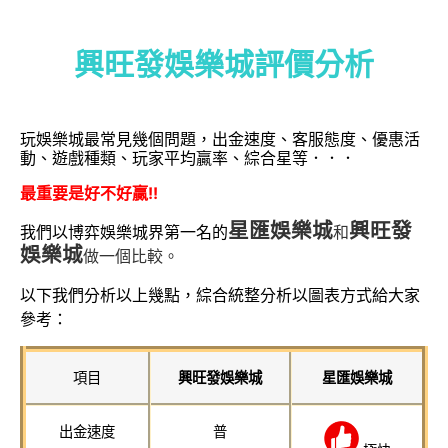
興旺發娛樂城評價分析
玩娛樂城最常見幾個問題，出金速度、客服態度、優惠活
動、遊戲種類、玩家平均贏率、綜合星等．．．
最重要是好不好贏!!
星匯
娛樂城
興旺發
我們以博弈娛樂城界第一名的
和
娛樂城
做一個比較。
以下我們分析以上幾點，綜合統整分析以圖表方式給大家
參考：
項目
興旺發娛樂城
星匯娛樂城
出金速度
普