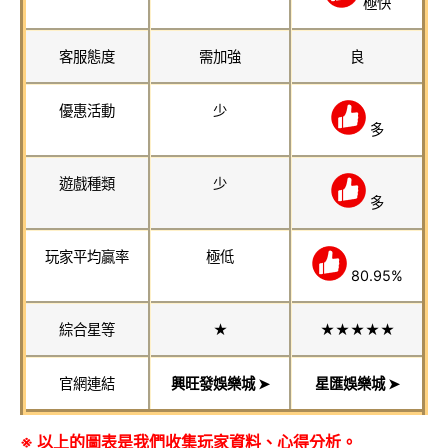
極快
客服態度
需加強
良
優惠活動
少
多
遊戲種類
少
多
玩家平均贏率
極低
80.95%
綜合星等
★
★★★★★
官網連結
興旺發娛樂城
➤
星匯娛樂城 ➤
※ 以上的圖表是我們收集玩家資料、心得分析。