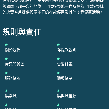
在星匯娛樂城開戶，享受所有在線娛樂優惠以及最頂級的遊
戲體驗，超乎您的想像。星匯娛樂城一直持續為星匯娛樂城
的忠實客戶提供與眾不同的存款優惠及其他多種優惠活動。
規則與責任
關於我們
存提款說明
常見問與答
合營計畫
服務條款
隱私條款
娛樂城
娛樂城推薦