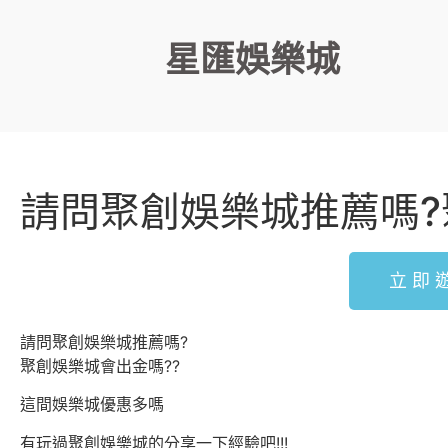
星匯娛樂城
請問聚創娛樂城推薦嗎?
立 即 
請問聚創娛樂城推薦嗎?
聚創娛樂城會出金嗎??
這間娛樂城優惠多嗎
有玩過聚創娛樂城的分享一下經驗吧!!!