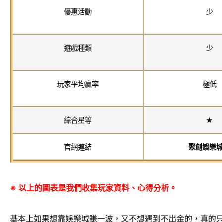
優惠活動
少
遊戲種類
少
玩家平均贏率
極低
綜合星等
★
官網連結
聚創娛樂
※ 以上的圖表是我們收集玩家資料、心得分析。
基本上如果想靠娛樂城賺一波，又不想遇到不出金的，真的