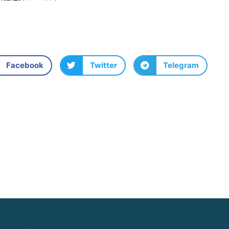
Facebook
Twitter
Telegram