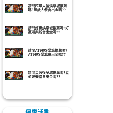
請問超級大發娛樂城推薦
嗎?超級大發會出金嗎??
請問好贏娛樂城推薦嗎?好
贏娛樂城會出金嗎??
請問AT99娛樂城推薦嗎?
AT99娛樂城會出金嗎??
請問星盈娛樂城推薦嗎?星
盈娛樂城會出金嗎??
優惠活動