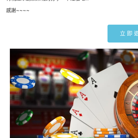
感謝~~~~
立 即 