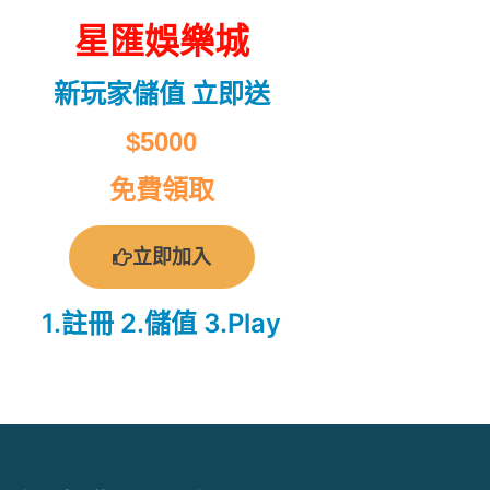
星匯娛樂城
新玩家儲值 立即送
$5000
免費領取
立即加入
1.註冊 2.儲值 3.Play