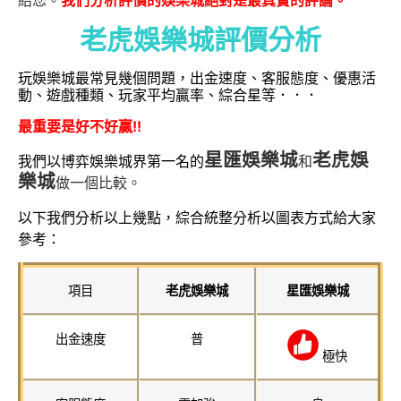
老虎娛樂城評價分析
玩娛樂城最常見幾個問題，出金速度、客服態度、優惠活
動、遊戲種類、玩家平均贏率、綜合星等．．．
最重要是好不好贏!!
星匯
娛樂城
老虎娛
我們以博弈娛樂城界第一名的
和
樂城
做一個比較。
以下我們分析以上幾點，綜合統整分析以圖表方式給大家
參考：
項目
老虎娛樂城
星匯娛樂城
出金速度
普
極快