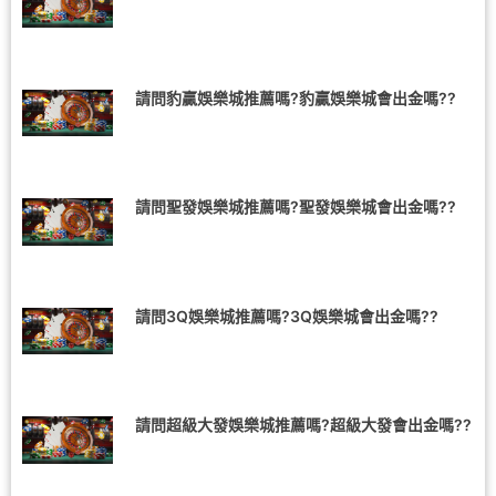
請問豹贏娛樂城推薦嗎?豹贏娛樂城會出金嗎??
請問聖發娛樂城推薦嗎?聖發娛樂城會出金嗎??
請問3Q娛樂城推薦嗎?3Q娛樂城會出金嗎??
請問超級大發娛樂城推薦嗎?超級大發會出金嗎??