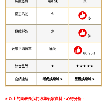
客服態度
需加強
良
優惠活動
少
多
遊戲種類
少
多
玩家平均贏率
極低
80.95%
綜合星等
★
★★★★★
官網連結
老虎娛樂城
➤
星匯娛樂城 ➤
※ 以上的圖表是我們收集玩家資料、心得分析。