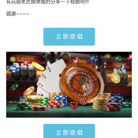
有玩過老虎娛樂城的分享一下經驗吧!!!
感謝~~~~
立 即 遊 戲
立 即 遊 戲