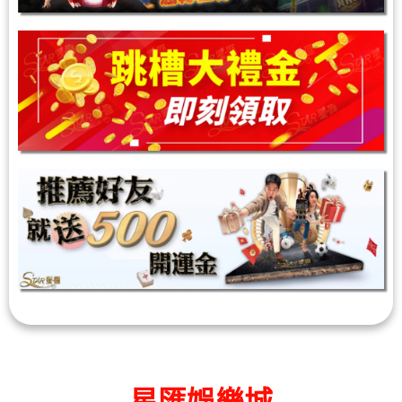
星匯娛樂城