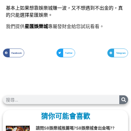
基本上如果想靠娛樂城賺一波，又不想遇到不出金的，真
的只能選擇星匯娛樂。
我們提供
星匯
娛樂城
專屬發財金給您試玩看看。
Facebook
Twitter
Telegram
猜你可能會喜歡
請問S8娛樂城推薦嗎?S8娛樂城會出金嗎??