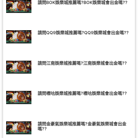
請問BOK娛樂城推薦嗎?BOK娛樂城會出金嗎??
請問QQ9娛樂城推薦嗎?QQ9娛樂城會出金嗎??
請問江南娛樂城推薦嗎?江南娛樂城會出金嗎??
請問嚦咕娛樂城推薦嗎?嚦咕娛樂城會出金嗎??
請問金豪氣娛樂城推薦嗎?金豪氣娛樂城會出金
嗎??