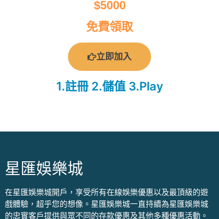
$5000
免費領取
立即加入
1.註冊 2.儲值 3.Play
星匯娛樂城
在星匯娛樂城開戶，享受所有在線娛樂優惠以及最頂級的遊
戲體驗，超乎您的想像。星匯娛樂城一直持續為星匯娛樂城
的忠實客戶提供與眾不同的存款優惠及其他多種優惠活動。